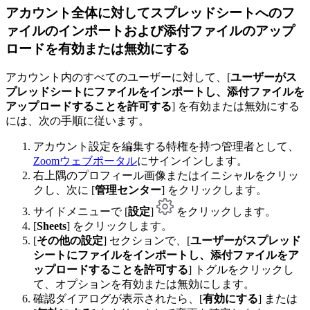
アカウント全体に対してスプレッドシートへのフ
ァイルのインポートおよび添付ファイルのアップ
ロードを有効または無効にする
アカウント内のすべてのユーザーに対して、[
ユーザーがス
プレッドシートにファイルをインポートし、添付ファイルを
アップロードすることを許可する
] を有効または無効にする
には、次の手順に従います。
アカウント設定を編集する特権を持つ管理者として、
Zoomウェブポータル
にサインインします。
右上隅のプロフィール画像またはイニシャルをクリッ
クし、次に [
管理センター
] をクリックします。
サイドメニューで [
設定
]
をクリックします。
[
Sheets
] をクリックします。
[
その他の設定
] セクションで、[
ユーザーがスプレッド
シートにファイルをインポートし、添付ファイルをア
ップロードすることを許可する
] トグルをクリックし
て、オプションを有効または無効にします。
確認ダイアログが表示されたら、[
有効にする
] または