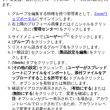
ます。
グループを編集する特権を持つ管理者として、
Zoomウ
ェブポータル
にサインインします。
右上隅のプロフィール画像またはイニシャルをクリッ
クし、次に [
管理センター
] をクリックします。
サイドメニューで [
ユーザー
]
をクリックします。
[
グループ
] をクリックします。
リストから該当するグループ名をクリックします。
[一般設定] セクションで、[
製品設定を編集
] をクリッ
クします。
[
Sheets
] タブをクリックします。
[
その他の設定
] セクションで、[
ユーザーがスプレッド
シートにファイルをインポートし、添付ファイルをア
ップロードすることを許可する
] トグルをクリックし
て、オプションを有効または無効にします。
確認ダイアログが表示されたら、[
有効にする
] または
[
無効にする
] をクリックして、変更を確認します。
注
: オプションがグレー表示されている場合は、アカウ
ントレベルでロックされているため、アカウントレベ
ルで変更する必要があります。