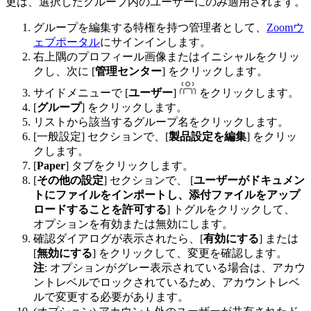
更は、選択したグループ内のユーザーにのみ適用されます。
グループを編集する特権を持つ管理者として、
Zoomウ
ェブポータル
にサインインします。
右上隅のプロフィール画像またはイニシャルをクリッ
クし、次に [
管理センター
] をクリックします。
サイドメニューで [
ユーザー
]
をクリックします。
[
グループ
] をクリックします。
リストから該当するグループ名をクリックします。
[一般設定] セクションで、[
製品設定を編集
] をクリッ
クします。
[
Paper
] タブをクリックします。
[
その他の設定
] セクションで、 [
ユーザーがドキュメン
トにファイルをインポートし、添付ファイルをアップ
ロードすることを許可する
] トグルをクリックして、
オプションを有効または無効にします。
確認ダイアログが表示されたら、[
有効にする
] または
[
無効にする
] をクリックして、変更を確認します。
注
: オプションがグレー表示されている場合は、アカウ
ントレベルでロックされているため、アカウントレベ
ルで変更する必要があります。