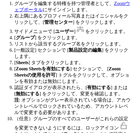
グループを編集する特権を持つ管理者として、
Zoomウ
ェブポータル
にサインインします。
右上隅にあるプロフィール写真またはイニシャルをク
リックして、[
管理センター
] をクリックします。
サイドメニューで [
ユーザー
]
をクリックします。
[
グループ
] をクリックします。
リストから該当するグループ名をクリックします。
[一般設定] セクションで [
製品設定の編集
] をクリック
します。
[
Sheets
] タブをクリックします。
[
Zoom Sheetsを有効にする
] セクションで、 [
Zoom
Sheetsの使用を許可
] トグルをクリックして、オプショ
ンを有効または無効にします。
認証ダイアログが表示されたら、[
有効にする
] または
[
無効にする
] をクリックして、変更を確認します。
注
: オプションがグレー表示されている場合は、アカウ
ントレベルでロックされているため、アカウントレベ
ルで変更する必要があります。
（任意）グループのすべてのユーザーがこれらの設定
を変更できないようにするには、ロックアイコン