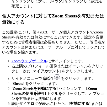
をクリックしてから、[
ロック
] をクリックして設定を
確定します。
個人アカウントに対してZoom Sheetsを有効または
無効にする
この設定により、個々のユーザーが個人アカウントでZoom
Sheetsを有効または無効にすることができます。設定を変更
するために管理者権限は必要ありません。ただし、管理者が
アカウント全体またはユーザーグループに対してロックして
いる場合を除きます。
Zoomウェブポータル
にサインインします。
右上隅のプロフィール画像またはイニシャルをクリッ
クし、次に [
マイアカウント
] をクリックします。
サイドメニューで [
設定
]
をクリックします。
[
Sheets
] をクリックします。
[
Zoom Sheetsを有効にする
] セクションで、 [
Zoom
Sheetsの使用を許可
] トグルをクリックして、オプショ
ンを有効または無効にします。
認証ダイアログが表示されたら、[
有効にする
] または