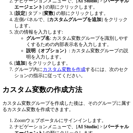
ナビゲーションメニューで、[
AI Studio
] > [
バーチャル
エージェント
] の順にクリックします。
[
設定
] タブ > [
変数
] の順にクリックします。
左側パネルで、[
カスタムグループを追加
] をクリック
します。
次の情報を入力します:
グループ名
: カスタム変数グループを識別しやす
くするための内部表示名を入力します。
説明（オプション）
: カスタム変数グループの説
明を入力します。
[
追加
] をクリックします。
グループ内に
カスタム変数を作成
するには、次のセク
ションの指示に従ってください。
カスタム変数の作成方法
カスタム変数グループを作成した後は、そのグループに属す
るカスタム変数を作成できます。
Zoomウェブポータルにサインインします。
ナビゲーションメニューで、[
AI Studio
] > [
バーチャル
エージェント
] の順にクリックします。