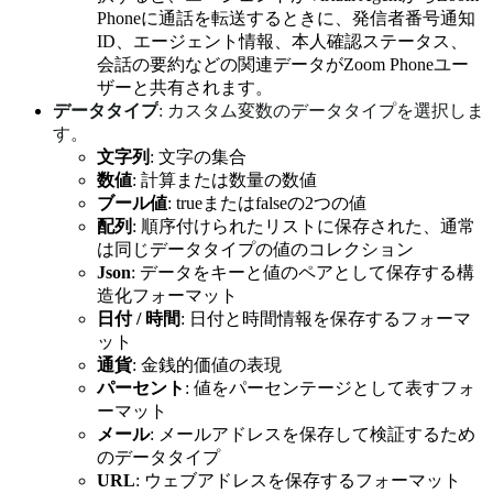
Phoneに通話を転送するときに、発信者番号通知
ID、エージェント情報、本人確認ステータス、
会話の要約などの関連データがZoom Phoneユー
ザーと共有されます。
データタイプ
: カスタム変数のデータタイプを選択しま
す。
文字列
: 文字の集合
数値
: 計算または数量の数値
ブール値
: trueまたはfalseの2つの値
配列
: 順序付けられたリストに保存された、通常
は同じデータタイプの値のコレクション
Json
: データをキーと値のペアとして保存する構
造化フォーマット
日付 / 時間
: 日付と時間情報を保存するフォーマ
ット
通貨
: 金銭的価値の表現
パーセント
: 値をパーセンテージとして表すフォ
ーマット
メール
: メールアドレスを保存して検証するため
のデータタイプ
URL
: ウェブアドレスを保存するフォーマット