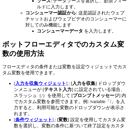
ソース
: データソースを選択し、必須フィー
ルドに入力します。
コンシューマー認証から
: 这是認証されたウェブ
チャットおよびウェブビデオのコンシューマーに
対してのみ機能します
コンシューマーデータ
を入力します。
ボットフローエディタでのカスタム変
数の使用方法
フローエディタの条件または変数を設定ウィジェットでカス
タム変数を使用できます。
[
入力を収集ウィジェット
]
: [
入力を収集
] ドロップダウ
ンメニューが [
テキスト入力
] に設定されている場合、
スラッシュ（/）を使用して [
プロンプトメッセージ
] 内
でカスタム変数を参照できます。例: /variable「/」を入
力すると、利用可能な変数のドロップダウンが表示さ
れます。
[
条件ウィジェット
]
: [
変数
] 設定を使用してカスタム変
数を選択し、変数の条件に基づいて終了設定をカスタ