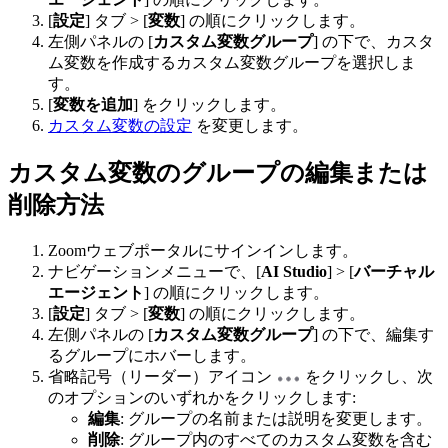
[
設定
] タブ > [
変数
] の順にクリックします。
左側パネルの [
カスタム変数グループ
] の下で、カスタ
ム変数を作成するカスタム変数グループを選択しま
す。
[
変数を追加
] をクリックします。
カスタム変数の設定
を変更します。
カスタム変数のグループの編集または
削除方法
Zoomウェブポータルにサインインします。
ナビゲーションメニューで、[
AI Studio
] > [
バーチャル
エージェント
] の順にクリックします。
[
設定
] タブ > [
変数
] の順にクリックします。
左側パネルの [
カスタム変数グループ
] の下で、編集す
るグループにホバーします。
省略記号（リーダー）アイコン
をクリックし、次
のオプションのいずれかをクリックします:
編集
: グループの名前または説明を変更します。
削除
: グループ内のすべてのカスタム変数を含む