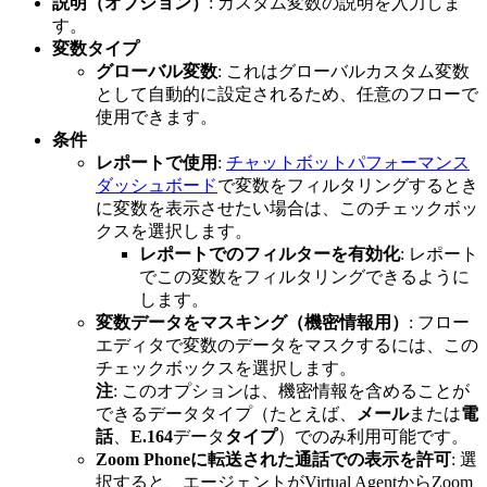
説明（オプション）
: カスタム変数の説明を入力しま
す。
変数タイプ
グローバル変数
: これはグローバルカスタム変数
として自動的に設定されるため、任意のフローで
使用できます。
条件
レポートで使用
:
チャットボットパフォーマンス
ダッシュボード
で変数をフィルタリングするとき
に変数を表示させたい場合は、このチェックボッ
クスを選択します。
レポートでのフィルターを有効化
: レポート
でこの変数をフィルタリングできるように
します。
変数データをマスキング（機密情報用）
: フロー
エディタで変数のデータをマスクするには、この
チェックボックスを選択します。
注
: このオプションは、機密情報を含めることが
できるデータタイプ（たとえば、
メール
または
電
話
、
E.164
データ
タイプ
）でのみ利用可能です。
Zoom Phoneに転送された通話での表示を許可
: 選
択すると、エージェントがVirtual AgentからZoom