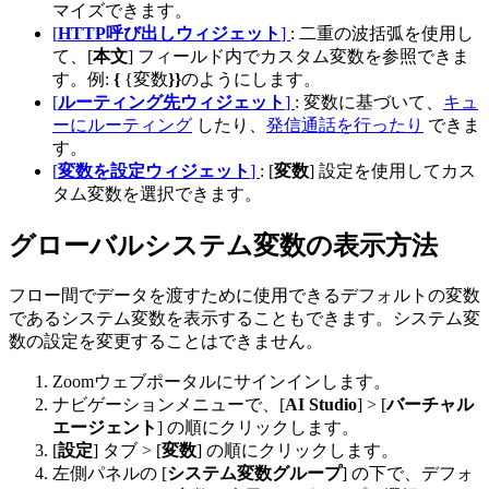
マイズできます。
[
HTTP呼び出しウィジェット
]
: 二重の波括弧を使用し
て、[
本文
] フィールド内でカスタム変数を参照できま
す。例:
{
{
変数
}}
のようにします。
[
ルーティング先ウィジェット
]
: 変数に基づいて、
キュ
ーにルーティング
したり、
発信通話を行ったり
できま
す。
[
変数を設定ウィジェット
]
: [
変数
] 設定を使用してカス
タム変数を選択できます。
グローバルシステム変数の表示方法
フロー間でデータを渡すために使用できるデフォルトの変数
であるシステム変数を表示することもできます。システム変
数の設定を変更することはできません。
Zoomウェブポータルにサインインします。
ナビゲーションメニューで、[
AI Studio
] > [
バーチャル
エージェント
] の順にクリックします。
[
設定
] タブ > [
変数
] の順にクリックします。
左側パネルの [
システム変数グループ
] の下で、デフォ