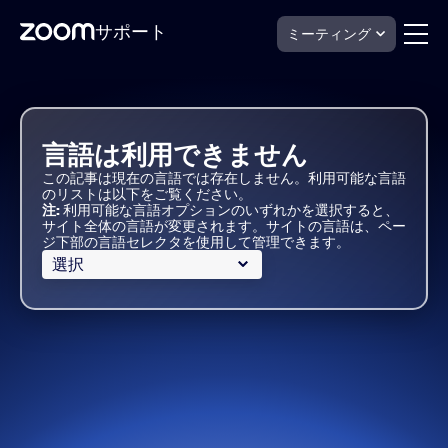
サポート
ミーティング
Skip
Zoom
Workplace
to
for
page
Frontline
content
Support
言語は利用できません
この記事は現在の言語では存在しません。利用可能な言語
のリストは以下をご覧ください。
注:
利用可能な言語オプションのいずれかを選択すると、
サイト全体の言語が変更されます。サイトの言語は、ペー
ジ下部の言語セレクタを使用して管理できます。
選択