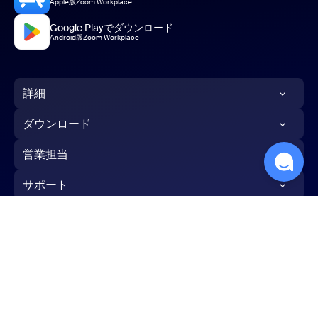
Apple版Zoom Workplace
Google Playでダウンロード
Android版Zoom Workplace
詳細
Zoom ブログ
ダウンロード
お客様の声
Zoom アプリ
営業担当
弊社のチーム
Zoom Rooms アプリ
1-888-799-9666
サポート
採用情報
Zoom Roomコントローラ
営業担当へのお問い合わせ
Zoomをテストする
連携
ブラウザ拡張機能
プランと料金
アカウントページ
パートナー向け情報
Outlook プラグイン
デモをリクエスト
日本語
サポートセンター
投資企業
iPhone/iPad アプリ
ウェビナーとイベント
ラーニング センター
プレス
Androidアプリ
規約
プライバシー
トラストセンター
法令順守（コンプライアンス）
Zoom 体験センター
Zoomコミュニティ
持続可能性と ESG
Zoom バーチャル背景
プライバシー設定
Cookies Settings