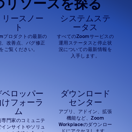
つリソースを探る
リリースノー
システムステ
ト
ータス
omプロダクトの最新の
すべてのZoomサービスの
能、改善点、バグ修正
運用ステータスと停止状
をご覧ください。
況についての最新情報を
入手します。
デベロッパー
ダウンロード
向けフォーラ
センター
ム
アプリ、アドイン、拡張
機能など、Zoom
術専門家のコミュニテ
Workplaceのダウンロー
でインサイトやソリュ
ドにアクセスします。