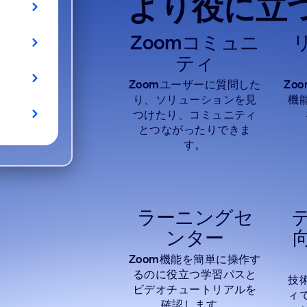
より役に立
Zoomコミュニ
ティ
Zoomユーザーに質問した
Zo
り、ソリューションを見
機
つけたり、コミュニティ
とつながったりできま
す。
ラーニングセ
ンター
Zoom機能を簡単に操作す
るのに役立つ学習パスと
技
ビデオチュートリアルを
ィ
確認します。