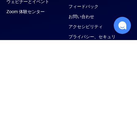
ウェビナーとイベント
フィードバック
Zoom 体験センター
お問い合わせ
アクセシビリティ
プライバシー、セキュリ
ティ、リーガルポリシ
ー、現代奴隷法トランス
ペアレンシー・ステート
メント
ター
法令順守（コンプライアンス）
プライバシー設定
Cookies Settings