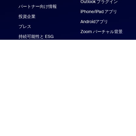
Outlook プラグイン
パートナー向け情報
iPhone/iPad アプリ
投資企業
Androidアプリ
プレス
Zoom バーチャル背景
持続可能性と ESG
Zoom Cares
メディアキット
ハウツービデオ
デベロッパー向けプラッ
トフォーム
Zoom プロモーション ス
トア
規約
プライバシー
トラストセン