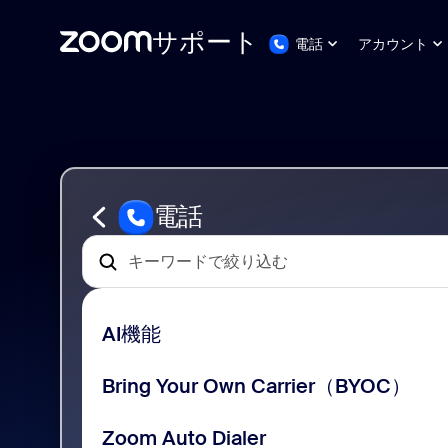
サポート
電話
アカウント
ペ
Zoom
ー
Phone
ジ
サ
コ
ポ
ン
ー
テ
ト
ン
電話
ツ
へ
ス
キ
ッ
プ
AI機能
し
ま
す
Bring Your Own Carrier（BYOC）
Zoom Auto Dialer