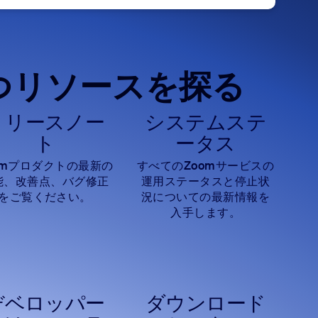
つリソースを探る
リリースノー
システムステ
ト
ータス
omプロダクトの最新の
すべてのZoomサービスの
能、改善点、バグ修正
運用ステータスと停止状
をご覧ください。
況についての最新情報を
入手します。
デベロッパー
ダウンロード