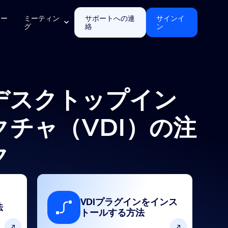
テー
ミーティン
サポートへの連
サインイ
グ
絡
ン
デスクトップイン
チャ（VDI）の注
ク
VDIプラグインをインス
法
トールする方法