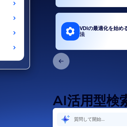
VDIの最適化を始め
法
AI活用型検