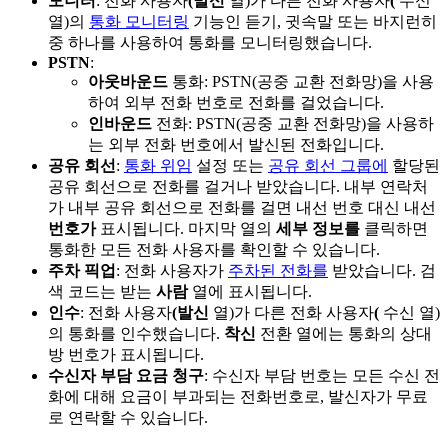
모니터
: 전화 사용자
(발신
열)가 다른 전화 사용자
(
수신
열)의
통화 모니터링
기능인 듣기, 귓속말 또는 바지런히
중 하나를 사용하여 통화를 모니터링했습니다.
PSTN
:
아웃바운드
통화: PSTN(공중 교환 전화망)을 사용
하여 외부 전화 번호로 전화를 걸었습니다.
인바운드
전화: PSTN(공중 교환 전화망)을 사용하
는 외부 전화 번호에서 발신된 전화입니다.
공유 회선
:
통화 위임
설정 또는
공유 회선 그룹에
할당된
공유 회선으로 전화를 걸거나 받았습니다. 내부 연락처
가 내부 공유 회선으로 전화를 걸면 내선 번호 대신 내선
번호가
표시됩니다. 마지막 열의
세부 정보를
클릭하면
통화한 모든 전화 사용자를 확인할 수 있습니다.
주차 픽업
: 전화 사용자가
주차된 전화를
받았습니다. 검
색 코드는 받는
사람
열에 표시됩니다.
인수
: 전화 사용자
(발신
열)가 다른 전화 사용자
(
수신 열)
의 통화를 인수했습니다.
착신
전환 열에는 통화의 상대
방 번호가 표시됩니다.
수신자 부담 요금 청구
: 수신자 부담 번호는 모든 수신 전
화에 대해 요금이 부과되는 전화번호로, 발신자가 무료
로 연락할 수 있습니다.