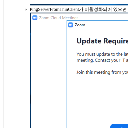
PingServerFromThinClient가 비활성