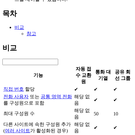
목차
비교
참고
비교
자동 접
통화 대
공유 회
기능
수 교환
기열
선 그룹
원
직접 번호
할당
✔
✔
✔
전화 사용자
또는
공통 영역 전화
해당 없
✔
✔
를 구성원으로 포함
음
해당 없
최대 구성원 수
50
10
음
다른 사이트에 속한 구성원 추가
해당 없
✔
✔
(
여러 사이트
가 활성화된 경우)
음