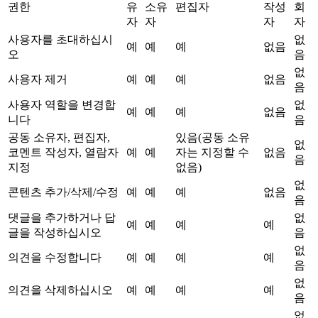
권한
유
소유
편집자
작성
회
자
자
자
자
사용자를 초대하십시
없
예
예
예
없음
오
음
없
사용자 제거
예
예
예
없음
음
사용자 역할을 변경합
없
예
예
예
없음
니다
음
공동 소유자, 편집자,
있음(공동 소유
없
코멘트 작성자, 열람자
예
예
자는 지정할 수
없음
음
지정
없음)
없
콘텐츠 추가/삭제/수정
예
예
예
없음
음
댓글을 추가하거나 답
없
예
예
예
예
글을 작성하십시오
음
없
의견을 수정합니다
예
예
예
예
음
없
의견을 삭제하십시오
예
예
예
예
음
없