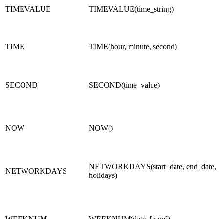
TIMEVALUE
TIMEVALUE(time_string)
TIME
TIME(hour, minute, second)
SECOND
SECOND(time_value)
NOW
NOW()
NETWORKDAYS(start_date, end_date,
NETWORKDAYS
holidays)
WEEKNUM
WEEKNUM(date, [type])