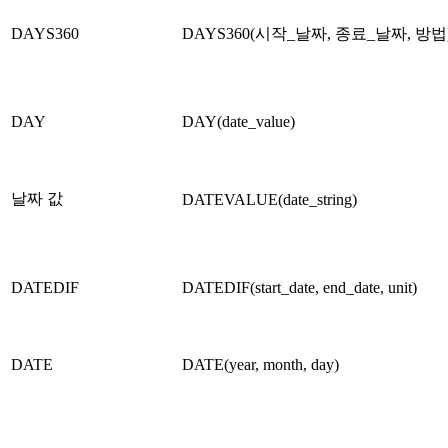
DAYS360
DAYS360(시작_날짜, 종료_날짜, 방법
DAY
DAY(date_value)
날짜 값
DATEVALUE(date_string)
DATEDIF
DATEDIF(start_date, end_date, unit)
DATE
DATE(year, month, day)