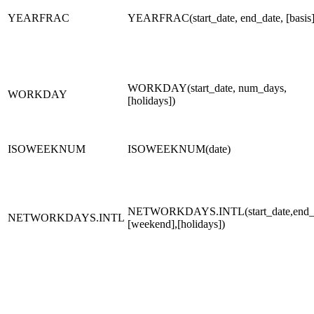
YEARFRAC
YEARFRAC(start_date, end_date, [basis]
WORKDAY(start_date, num_days,
WORKDAY
[holidays])
ISOWEEKNUM
ISOWEEKNUM(date)
NETWORKDAYS.INTL(start_date,end_d
NETWORKDAYS.INTL
[weekend],[holidays])