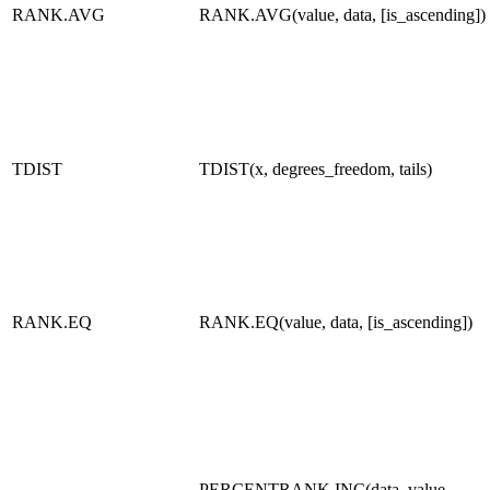
RANK.AVG
RANK.AVG(value, data, [is_ascending])
TDIST
TDIST(x, degrees_freedom, tails)
RANK.EQ
RANK.EQ(value, data, [is_ascending])
PERCENTRANK.INC(data, value,