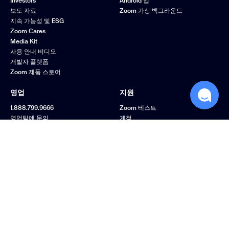
Investors
Android 앱
보도 자료
Zoom 가상 백그라운드
지속 가능성 및 ESG
Zoom Cares
Media Kit
사용 안내 비디오
개발자 플랫폼
Zoom 제품 스토어
영업
지원
1.888.799.9666
Zoom 테스트
영업팀에 문의
계정
요금제 및 가격
지원 센터
데모 요청
학습 센터
웨비나 및 이벤트
Zoom 커뮤니티
Zoom 체험 센터
피드백
문의처
접근성
개인정보 보호, 보안, 법
률 정책 및 현대 노예금
지법 투명성 선언