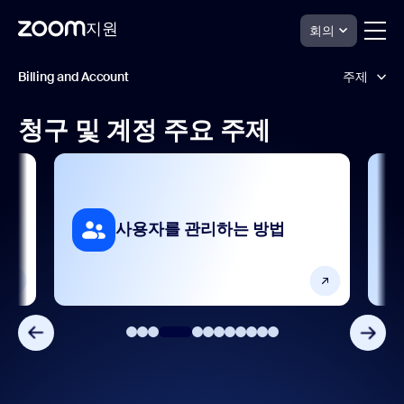
지원
회의
페
청
Billing and Account
주제
구
이
및
지
계
컨
청구 및 계정 주요 주제
정
관리자 관리 및 계정 설정
텐
지
츠
원
로
보안 관리
건
너
분석 및 보고
뛰
법
사용자를 관리하는 방법
기
사용자 계정 설정
사용자 프로필
자주 묻는 질문
장치 관리