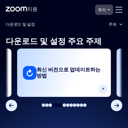
지원
회의
페
다
다운로드 및 설정
주제
운
이
로
지
드
컨
다운로드 및 설정 주요 주제
및
Zoom Workplace 앱 사용
텐
설
츠
정
지
로
네트워크 구성
원
건
너
하
최신 버전으로 업데이트하는
다운로드, 설치, 업데이트
뛰
방법
기
문제 해결 및 알려진 문제
지원 및 리소스