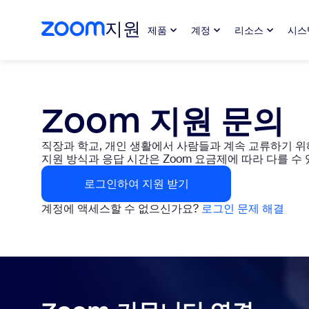
지원
제품
계정
리소스
시스
Skip
Zoom
to
지
page
원
content
팀
Zoom 지원 문의
에
서
도
직장과 학교, 개인 생활에서 사람들과 계속 교류하기 위
움
지원 방식과 응답 시간은 Zoom 요금제에 따라 다를 
받
기
로그인하여 지원 받기
|
계정에 액세스할 수 없으신가요?
로그인 문제 해결
문
의