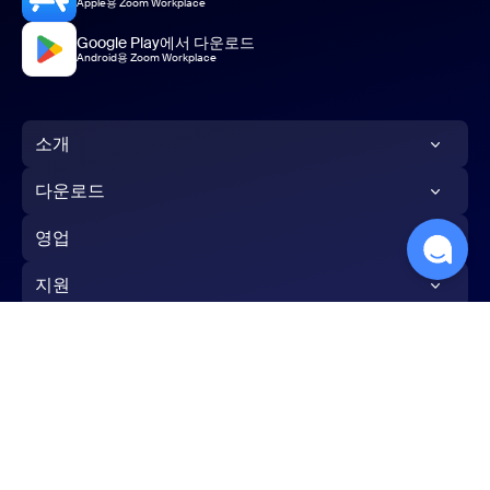
Apple용 Zoom Workplace
Google Play에서 다운로드
Android용 Zoom Workplace
소개
Zoom 블로그
다운로드
고객
Zoom 앱
영업
Zoom 팀
Zoom Rooms 앱
1.888.799.9666
지원
채용 정보
Zoom Rooms 컨트롤러
영업팀에 문의
Zoom 테스트
통합
브라우저 확장
요금제 및 가격
계정
파트너
Outlook 플러그인
데모 요청
한국어
지원 센터
Investors
iPhone/iPad 앱
웨비나 및 이벤트
학습 센터
보도 자료
Android 앱
약관
개인정보 보호
신뢰 센터
법률 및 규정 준수
개인정보 보호 선택 항목
Zoom 체험 센터
Zoom 커뮤니티
지속 가능성 및 ESG
Zoom 가상 백그라운드
Cookies Settings