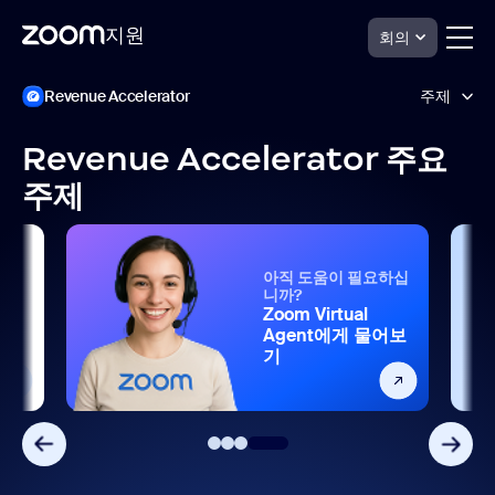
지원
회의
Skip
Zoom
Revenue Accelerator
주제
Revenue
to
Accelerator
page
지
content
Revenue Accelerator 주요
원
사용자 관리
주제
아직 도움이 필요하십
니까?
Zoom Virtual
Agent에게 물어보
기