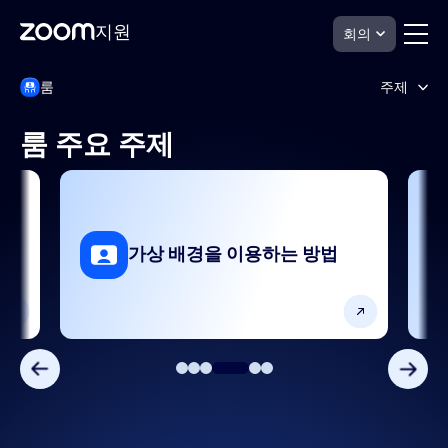
지원
회의
페
Zoom
룸
주제
Rooms
이
지
지
원
컨
룸 주요 주제
텐
SIP/H.323
츠
로
설정 및 구성
건
너
연
뛰
시작하기 및 설정
가상 배경을 이용하는 방법
기
장치 및 플랫폼
제품 기능