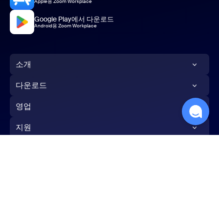
Apple용 Zoom Workplace
Google Play에서 다운로드
Android용 Zoom Workplace
소개
Zoom 블로그
다운로드
고객
Zoom 앱
영업
Zoom 팀
Zoom Rooms 앱
1.888.799.9666
지원
채용 정보
Zoom Rooms 컨트롤러
영업팀에 문의
Zoom 테스트
통합
브라우저 확장
요금제 및 가격
계정
파트너
Outlook 플러그인
데모 요청
한국어
지원 센터
Investors
iPhone/iPad 앱
웨비나 및 이벤트
학습 센터
보도 자료
Android 앱
약관
개인정보 보호
신뢰 센터
법률 및 규정 준수
개인정보 보호 선택 항목
Zoom 체험 센터
Zoom 커뮤니티
지속 가능성 및 ESG
Zoom 가상 백그라운드
Cookies Settings