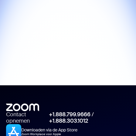
Contact
+1.888.799.9666
/
opnemen
+1.888.303.1012
Downloaden via de App Store
Zoom Workplace voor Apple