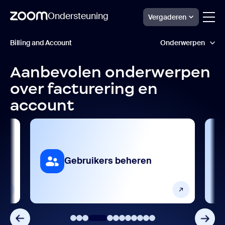
Ondersteuning
Vergaderen
Gelijk
Ondersteuning
Billing and Account
Onderwerpen
bij
naar
facturering
pagina-
en
inhoud
Aanbevolen onderwerpen
account
Analyse en rapportage
gaan
over facturering en
Apparaatbeheer
account
Beheer van beheerders en accountinstellingen
Beveiligingsbeheer
n
Gebruikers beheren
Facturering en betalingen
Gebruikersprofiel
Instellingen gebruikersaccount