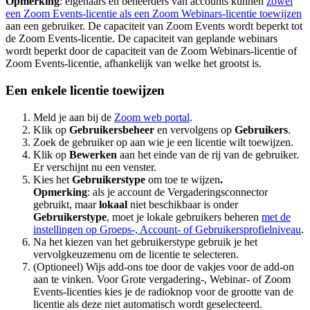
Opmerking
: eigenaars en beheerders van accounts kunnen
zowel
een Zoom Events-licentie als een Zoom Webinars-licentie toewijzen
aan een gebruiker. De capaciteit van Zoom Events wordt beperkt tot
de Zoom Events-licentie. De capaciteit van geplande webinars
wordt beperkt door de capaciteit van de Zoom Webinars-licentie of
Zoom Events-licentie, afhankelijk van welke het grootst is.
Een enkele licentie toewijzen
Meld je aan bij de
Zoom web portal
.
Klik op
Gebruikersbeheer
en vervolgens op
Gebruikers
.
Zoek de gebruiker op aan wie je een licentie wilt toewijzen.
Klik op
Bewerken
aan het einde van de rij van de gebruiker.
Er verschijnt nu een venster.
Kies het
Gebruikerstype
om toe te wijzen
.
Opmerking
: als je account de Vergaderingsconnector
gebruikt, maar
lokaal
niet beschikbaar is onder
Gebruikerstype
, moet je lokale gebruikers beheren
met de
instellingen op Groeps-, Account- of Gebruikersprofielniveau
.
Na het kiezen van het gebruikerstype gebruik je het
vervolgkeuzemenu om de licentie te selecteren.
(Optioneel) Wijs add-ons toe door de vakjes voor de add-on
aan te vinken. Voor Grote vergadering-, Webinar- of Zoom
Events-licenties kies je de radioknop voor de grootte van de
licentie als deze niet automatisch wordt geselecteerd.