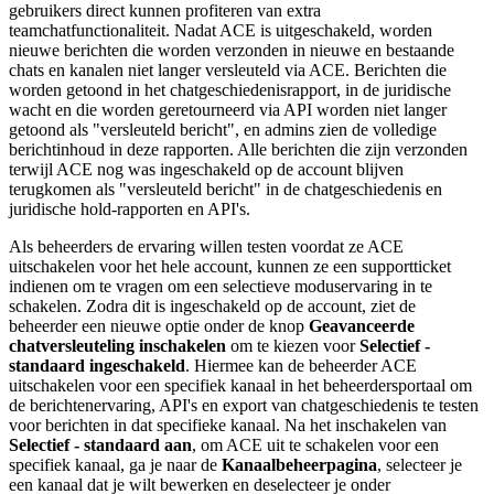
gebruikers direct kunnen profiteren van extra
teamchatfunctionaliteit. Nadat ACE is uitgeschakeld, worden
nieuwe berichten die worden verzonden in nieuwe en bestaande
chats en kanalen niet langer versleuteld via ACE. Berichten die
worden getoond in het chatgeschiedenisrapport, in de juridische
wacht en die worden geretourneerd via API worden niet langer
getoond als "versleuteld bericht", en admins zien de volledige
berichtinhoud in deze rapporten. Alle berichten die zijn verzonden
terwijl ACE nog was ingeschakeld op de account blijven
terugkomen als "versleuteld bericht" in de chatgeschiedenis en
juridische hold-rapporten en API's.
Als beheerders de ervaring willen testen voordat ze ACE
uitschakelen voor het hele account, kunnen ze een supportticket
indienen om te vragen om een selectieve moduservaring in te
schakelen. Zodra dit is ingeschakeld op de account, ziet de
beheerder een nieuwe optie onder de knop
Geavanceerde
chatversleuteling inschakelen
om te kiezen voor
Selectief -
standaard ingeschakeld
. Hiermee kan de beheerder ACE
uitschakelen voor een specifiek kanaal in het beheerdersportaal om
de berichtenervaring, API's en export van chatgeschiedenis te testen
voor berichten in dat specifieke kanaal. Na het inschakelen van
Selectief - standaard aan
, om ACE uit te schakelen voor een
specifiek kanaal, ga je naar de
Kanaalbeheerpagina
, selecteer je
een kanaal dat je wilt bewerken en deselecteer je onder