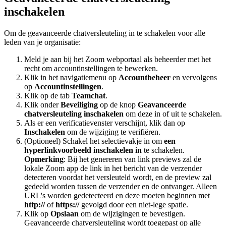
inschakelen
Om de geavanceerde chatversleuteling in te schakelen voor alle
leden van je organisatie:
Meld je aan bij het Zoom webportaal als beheerder met het
recht om accountinstellingen te bewerken.
Klik in het navigatiemenu op
Accountbeheer
en vervolgens
op
Accountinstellingen
.
Klik op de tab
Teamchat
.
Klik onder
Beveiliging
op de knop
Geavanceerde
chatversleuteling inschakelen
om deze in of uit te schakelen.
Als er een verificatievenster verschijnt, klik dan op
Inschakelen
om de wijziging te verifiëren.
(Optioneel) Schakel het selectievakje in om
een
hyperlinkvoorbeeld inschakelen in
te schakelen.
Opmerking
: Bij het genereren van link previews zal de
lokale Zoom app de link in het bericht van de verzender
detecteren voordat het versleuteld wordt, en de preview zal
gedeeld worden tussen de verzender en de ontvanger. Alleen
URL's worden gedetecteerd en deze moeten beginnen met
http://
of
https://
gevolgd door een niet-lege spatie.
Klik op
Opslaan
om de wijzigingen te bevestigen.
Geavanceerde chatversleuteling wordt toegepast op alle