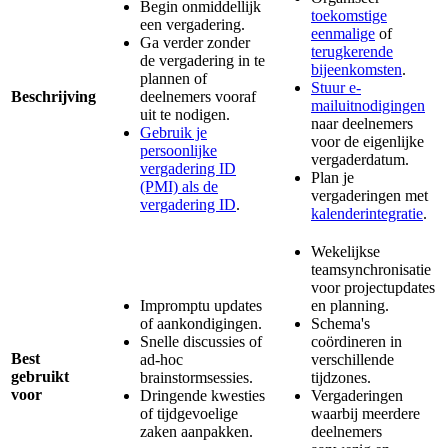
Begin onmiddellijk
toekomstige
een vergadering.
eenmalige
of
Ga verder zonder
terugkerende
de vergadering in te
bijeenkomsten
.
plannen of
Stuur e-
Beschrijving
deelnemers vooraf
mailuitnodigingen
uit te nodigen.
naar deelnemers
Gebruik je
voor de eigenlijke
persoonlijke
vergaderdatum.
vergadering ID
Plan je
(PMI) als de
vergaderingen met
vergadering ID
.
kalenderintegratie
.
Wekelijkse
teamsynchronisatie
voor projectupdates
Impromptu updates
en planning.
of aankondigingen.
Schema's
Snelle discussies of
coördineren in
Best
ad-hoc
verschillende
gebruikt
brainstormsessies.
tijdzones.
voor
Dringende kwesties
Vergaderingen
of tijdgevoelige
waarbij meerdere
zaken aanpakken.
deelnemers