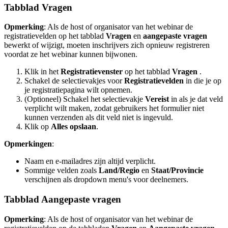
Tabblad Vragen
Opmerking
: Als de host of organisator van het webinar de
registratievelden op het tabblad
Vragen
en
aangepaste vragen
bewerkt of wijzigt, moeten inschrijvers zich opnieuw registreren
voordat ze het webinar kunnen bijwonen.
Klik in het
Registratievenster
op het tabblad
Vragen
.
Schakel de selectievakjes voor
Registratievelden
in die je op
je registratiepagina wilt opnemen.
(Optioneel) Schakel het selectievakje
Vereist
in als je dat veld
verplicht wilt maken, zodat gebruikers het formulier niet
kunnen verzenden als dit veld niet is ingevuld.
Klik op
Alles opslaan
.
Opmerkingen
:
Naam en e-mailadres zijn altijd verplicht.
Sommige velden zoals
Land/Regio
en
Staat/Provincie
verschijnen als dropdown menu's voor deelnemers.
Tabblad Aangepaste vragen
Opmerking
: Als de host of organisator van het webinar de