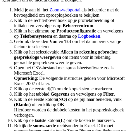
Meld je aan bij het
Zoom-webportal
als beheerder met de
bevoegdheid om oproeplogboeken te bekijken.
Klik in de rechterbovenhoek op je profielafbeelding of
initialen en vervolgens op
Beheercentrum
.
Klik in het zijmenu op
Productconfiguratie
en vervolgens
op
Telefoonsysteem
en daarna op
Logboeken
.
Gebruik de velden
Van
en
Tot
om het datumbereik van je
factuur te selecteren.
Klik op het selectievakje
Alleen in rekening gebrachte
gesprekslogs weergeven
om items voor in rekening
gebrachte gesprekken weer te geven.
Open het CSV-bestand met spreadsheetsoftware zoals
Microsoft Excel.
Opmerking
: De volgende instructies gelden voor Microsoft
Excel 2007 of later.
Klik op de eerste rij
(1
) om de kopteksten te markeren.
Klik op het tabblad
Gegevens
en vervolgens op
Filter
.
Klik in de eerste kolom
(NO
) op de pijl naar beneden, vink
(Blanks)
uit en klik op
OK
.
Hierdoor worden de dubbele kosten in het gesprekslogboek
verborgen.
Klik op de laatste kolom
(L
) om de kosten te markeren.
Bekijk de
somwaarde
rechtsonder in Excel. Dit moet
overeenkomen met de totale Zoom Phone gebruikskosten op