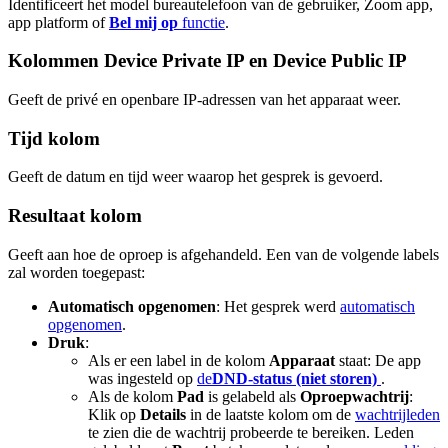
Identificeert het model bureautelefoon van de gebruiker, Zoom app,
app platform of
Bel mij op
functie
.
Kolommen Device Private IP en Device Public IP
Geeft de privé en openbare IP-adressen van het apparaat weer.
Tijd kolom
Geeft de datum en tijd weer waarop het gesprek is gevoerd.
Resultaat kolom
Geeft aan hoe de oproep is afgehandeld. Een van de volgende labels
zal worden toegepast:
Automatisch opgenomen
: Het gesprek werd
automatisch
opgenomen
.
Druk
:
Als er een label in de kolom
Apparaat
staat: De app
was ingesteld op
de
DND-status (niet storen)
.
Als de kolom
Pad
is gelabeld als
Oproepwachtrij
:
Klik op
Details
in de laatste kolom om de
wachtrijleden
te zien die de wachtrij probeerde te bereiken. Leden