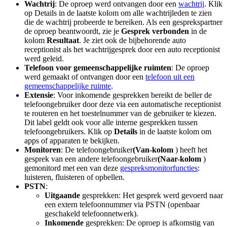
Wachtrij
: De oproep werd ontvangen door een
wachtrij
. Klik
op Details in de laatste kolom om alle wachtrijleden te zien
die de wachtrij probeerde te bereiken. Als een gesprekspartner
de oproep beantwoordt, zie je
Gesprek verbonden
in de
kolom
Resultaat
. Je ziet ook de bijbehorende auto
receptionist als het wachtrijgesprek door een auto receptionist
werd geleid.
Telefoon voor gemeenschappelijke ruimten
: De oproep
werd gemaakt of ontvangen door een
telefoon uit een
gemeenschappelijke ruimte
.
Extensie
: Voor inkomende gesprekken bereikt de beller de
telefoongebruiker door deze via een automatische receptionist
te routeren en het toestelnummer van de gebruiker te kiezen.
Dit label geldt ook voor alle interne gesprekken tussen
telefoongebruikers. Klik op
Details
in de laatste kolom om
apps of apparaten te bekijken.
Monitoren
: De telefoongebruiker
(Van-kolom
) heeft het
gesprek van een andere telefoongebruiker
(Naar-kolom
)
gemonitord met een van deze
gespreksmonitorfuncties
:
luisteren, fluisteren of opbellen.
PSTN
:
Uitgaande
gesprekken: Het gesprek werd gevoerd naar
een extern telefoonnummer via PSTN (openbaar
geschakeld telefoonnetwerk).
Inkomende
gesprekken: De oproep is afkomstig van