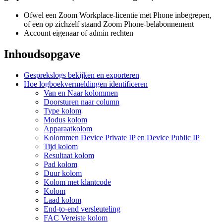
Ofwel een Zoom Workplace-licentie met Phone inbegrepen,
of een op zichzelf staand Zoom Phone-belabonnement
Account eigenaar of admin rechten
Inhoudsopgave
Gesprekslogs bekijken en exporteren
Hoe logboekvermeldingen identificeren
Van en Naar kolommen
Doorsturen naar column
Type kolom
Modus kolom
Apparaatkolom
Kolommen Device Private IP en Device Public IP
Tijd kolom
Resultaat kolom
Pad kolom
Duur kolom
Kolom met klantcode
Kolom
Laad kolom
End-to-end versleuteling
FAC Vereiste kolom