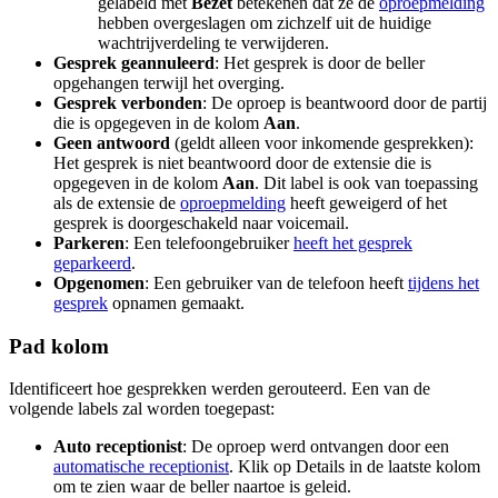
gelabeld met
Bezet
betekenen dat ze de
oproepmelding
hebben overgeslagen om zichzelf uit de huidige
wachtrijverdeling te verwijderen.
Gesprek geannuleerd
: Het gesprek is door de beller
opgehangen terwijl het overging.
Gesprek verbonden
: De oproep is beantwoord door de partij
die is opgegeven in de kolom
Aan
.
Geen antwoord
(geldt alleen voor inkomende gesprekken):
Het gesprek is niet beantwoord door de extensie die is
opgegeven in de kolom
Aan
. Dit label is ook van toepassing
als de extensie de
oproepmelding
heeft geweigerd of het
gesprek is doorgeschakeld naar voicemail.
Parkeren
: Een telefoongebruiker
heeft het gesprek
geparkeerd
.
Opgenomen
: Een gebruiker van de telefoon heeft
tijdens het
gesprek
opnamen gemaakt.
Pad kolom
Identificeert hoe gesprekken werden gerouteerd. Een van de
volgende labels zal worden toegepast:
Auto receptionist
: De oproep werd ontvangen door een
automatische receptionist
. Klik op Details in de laatste kolom
om te zien waar de beller naartoe is geleid.