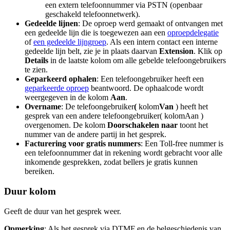
een extern telefoonnummer via PSTN (openbaar
geschakeld telefoonnetwerk).
Gedeelde lijnen
: De oproep werd gemaakt of ontvangen met
een gedeelde lijn die is toegewezen aan een
oproepdelegatie
of
een gedeelde lijngroep
. Als een intern contact een interne
gedeelde lijn belt, zie je in plaats daarvan
Extension
. Klik op
Details
in de laatste kolom om alle gebelde telefoongebruikers
te zien.
Geparkeerd ophalen
: Een telefoongebruiker heeft een
geparkeerde oproep
beantwoord. De ophaalcode wordt
weergegeven in de kolom
Aan
.
Overname
: De telefoongebruiker
(
kolom
Van
) heeft het
gesprek van een andere telefoongebruiker( kolomAan )
overgenomen. De kolom
Doorschakelen naar
toont het
nummer van de andere partij in het gesprek.
Facturering voor gratis nummers
: Een Toll-free nummer is
een telefoonnummer dat in rekening wordt gebracht voor alle
inkomende gesprekken, zodat bellers je gratis kunnen
bereiken.
Duur kolom
Geeft de duur van het gesprek weer.
Opmerking
: Als het gesprek via DTMF en de belgeschiedenis van