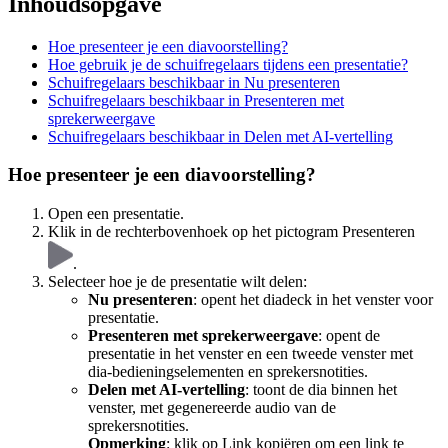
Inhoudsopgave
Hoe presenteer je een diavoorstelling?
Hoe gebruik je de schuifregelaars tijdens een presentatie?
Schuifregelaars beschikbaar in Nu presenteren
Schuifregelaars beschikbaar in Presenteren met
sprekerweergave
Schuifregelaars beschikbaar in Delen met AI-vertelling
Hoe presenteer je een diavoorstelling?
Open een presentatie.
Klik in de rechterbovenhoek op het pictogram Presenteren
.
Selecteer hoe je de presentatie wilt delen:
Nu presenteren
: opent het diadeck in het venster voor
presentatie.
Presenteren met sprekerweergave
: opent de
presentatie in het venster en een tweede venster met
dia-bedieningselementen en sprekersnotities.
Delen met AI-vertelling
: toont de dia binnen het
venster, met gegenereerde audio van de
sprekersnotities.
Opmerking
: klik op Link kopiëren om een link te