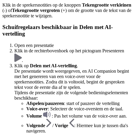
Klik in de sprekersnotities op de knoppen
Tekengrootte verkleinen
(-) of
Tekengrootte vergroten
(+) om de grootte van de tekst van de
sprekersnotitie te wijzigen.
Schuifregelaars beschikbaar in Delen met AI-
vertelling
Open een presentatie
Klik in de rechterbovenhoek op het pictogram Presenteren
.
Klik op
Delen met AI-vertelling
.
De presentatie wordt weergegeven, en AI Companion begint
met het genereren van een voice-over voor de
sprekersnotities. Zodra dit is voltooid, begint de gesproken
tekst voor de eerste dia af te spelen.
Tijdens de presentatie zijn de volgende bedieningselementen
beschikbaar:
Afspelen
/
pauzeren
: start of pauzeer de vertelling
Voice-over
: Selecteer de voice-overstem en de taal.
Volume
: Pas het volume van de voice-over aan.
Volgende
/
Vorige
: Hiermee kun je tussen dia's
navigeren.