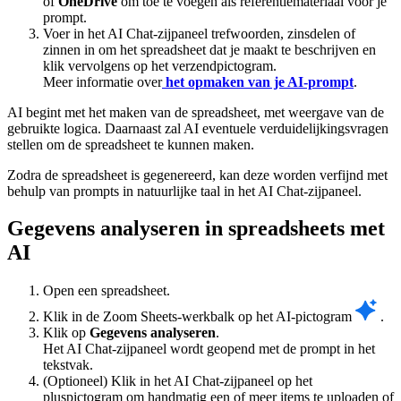
of
OneDrive
om toe te voegen als referentiemateriaal voor je
prompt.
Voer in het AI Chat-zijpaneel trefwoorden, zinsdelen of
zinnen in om het spreadsheet dat je maakt te beschrijven en
klik vervolgens op het verzendpictogram.
Meer informatie over
het opmaken van je AI-prompt
.
AI begint met het maken van de spreadsheet, met weergave van de
gebruikte logica. Daarnaast zal AI eventuele verduidelijkingsvragen
stellen om de spreadsheet te kunnen maken.
Zodra de spreadsheet is gegenereerd, kan deze worden verfijnd met
behulp van prompts in natuurlijke taal in het AI Chat-zijpaneel.
Gegevens analyseren in spreadsheets met
AI
Open een spreadsheet.
Klik in de Zoom Sheets-werkbalk op het AI-pictogram
.
Klik op
Gegevens analyseren
.
Het AI Chat-zijpaneel wordt geopend met de prompt in het
tekstvak.
(Optioneel) Klik in het AI Chat-zijpaneel op het
pluspictogram om handmatig een of meer items te uploaden of