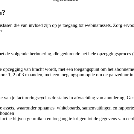
n?
lusfasen die van invloed zijn op je toegang tot webinarassets. Zorg ervo
en.
et de volgende herinnering, die gedurende het hele opzeggingsproces (
de opzegging van kracht wordt, met een toegangspunt om het abonnemen
oor 1, 2 of 3 maanden, met een toegangspuntoptie om de pauzeduur in t
nde van je factureringscyclus de status In afwachting van annulering. G
je assets, waaronder opnames, whiteboards, samenvattingen en rapport
behouden
ct te blijven gebruiken en toegang te krijgen tot de gegevens van eer