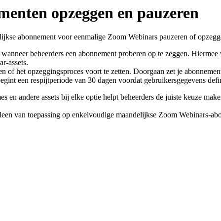
menten opzeggen en pauzeren
ijkse abonnement voor eenmalige Zoom Webinars pauzeren of opzegge
 wanneer beheerders een abonnement proberen op te zeggen. Hiermee w
r-assets.
en of het opzeggingsproces voort te zetten. Doorgaan zet je abonnement
gint een respijtperiode van 30 dagen voordat gebruikersgegevens defi
es en andere assets bij elke optie helpt beheerders de juiste keuze mak
n alleen van toepassing op enkelvoudige maandelijkse Zoom Webinars-a