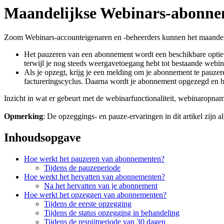
Maandelijkse Webinars-abonne
Zoom Webinars-accounteigenaren en -beheerders kunnen het maandel
Het pauzeren van een abonnement wordt een beschikbare optie
terwijl je nog steeds weergavetoegang hebt tot bestaande webina
Als je opzegt, krijg je een melding om je abonnement te pauzer
factureringscyclus. Daarna wordt je abonnement opgezegd en be
Inzicht in wat er gebeurt met de webinarfunctionaliteit, webinaropnam
Opmerking
: De opzeggings- en pauze-ervaringen in dit artikel zij
Inhoudsopgave
Hoe werkt het pauzeren van abonnementen?
Tijdens de pauzeperiode
Hoe werkt het hervatten van abonnementen?
Na het hervatten van je abonnement
Hoe werkt het opzeggen van abonnementen?
Tijdens de eerste opzegging
Tijdens de status opzegging in behandeling
Tijdens de respijtperiode van 30 dagen