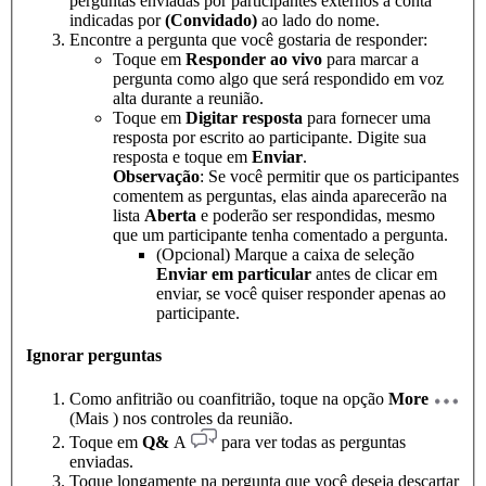
perguntas enviadas por participantes externos à conta
indicadas por
(Convidado)
ao lado do nome.
Encontre a pergunta que você gostaria de responder:
Toque em
Responder ao vivo
para marcar a
pergunta como algo que será respondido em voz
alta durante a reunião.
Toque em
Digitar resposta
para fornecer uma
resposta por escrito ao participante. Digite sua
resposta e toque em
Enviar
.
Observação
: Se você permitir que os participantes
comentem as perguntas, elas ainda aparecerão na
lista
Aberta
e poderão ser respondidas, mesmo
que um participante tenha comentado a pergunta.
(Opcional) Marque a caixa de seleção
Enviar em particular
antes de clicar em
enviar, se você quiser responder apenas ao
participante.
Ignorar perguntas
Como anfitrião ou coanfitrião, toque na opção
More
(Mais ) nos controles da reunião.
Toque em
Q&
A
para ver todas as perguntas
enviadas.
Toque longamente na pergunta que você deseja descartar