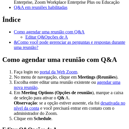
Enterprise, Zoom Workplace Enterprise Plus ou Educação
Q&A em reuniões habilitadas
Índice
Como agendar uma reunião com Q&A
Editar Q&Opções de A
&Como você pode gerenciar as perguntas e respostas durante
uma reunião?
Como agendar uma reunião com Q&A
Faça login no
portal da Web Zoom
.
No menu de navegação, clique em
Meetings (Reuniões
).
Escolha entre editar uma reunião existente ou
agendar uma
nova reunião
.
Em
Meeting Options (Opções de reunião
), marque a caixa
de seleção para ativar o
Q&
A.
Observação
: se a opção estiver ausente, ela foi
desativada no
nível da conta
e você precisará entrar em contato com o
administrador do Zoom.
Clique em
Schedule
.