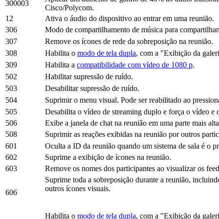
300003
Cisco/Polycom.
12
Ativa o áudio do dispositivo ao entrar em uma reunião.
306
Modo de compartilhamento de música para compartilham
307
Remove os ícones de rede da sobreposição na reunião.
308
Habilita o
modo de tela dupla
, com a "Exibição da galer
309
Habilita a
compatibilidade com vídeo de 1080 p
.
502
Habilitar supressão de ruído.
503
Desabilitar supressão de ruído.
504
Suprimir o menu visual. Pode ser reabilitado ao pressi
505
Desabilita o vídeo de streaming duplo e força o vídeo 
506
Exibe a janela de chat na reunião em uma parte mais alta
508
Suprimir as reações exibidas na reunião por outros partic
601
Oculta a ID da reunião quando um sistema de sala é o pri
602
Suprime a exibição de ícones na reunião.
603
Remove os nomes dos participantes ao visualizar os feed
Suprime toda a sobreposição durante a reunião, incluindo
outros ícones visuais.
606
Habilita o
modo de tela dupla
, com a "Exibição da galeri