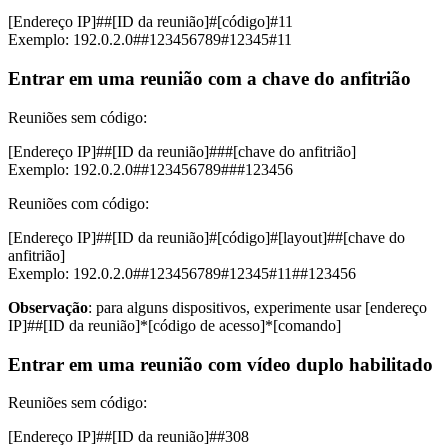
[Endereço IP]##[ID da reunião]#[código]#11
Exemplo: 192.0.2.0##123456789#12345#11
Entrar em uma reunião com a chave do anfitrião
Reuniões sem código:
[Endereço IP]##[ID da reunião]###[chave do anfitrião]
Exemplo: 192.0.2.0##123456789###123456
Reuniões com código:
[Endereço IP]##[ID da reunião]#[código]#[layout]##[chave do
anfitrião]
Exemplo: 192.0.2.0##123456789#12345#11##123456
Observação
: para alguns dispositivos, experimente usar [endereço
IP]##[ID da reunião]*[código de acesso]*[comando]
Entrar em uma reunião com vídeo duplo habilitado
Reuniões sem código:
[Endereço IP]##[ID da reunião]##308