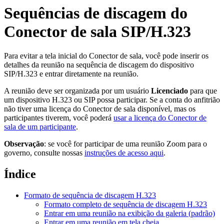
Sequências de discagem do
Conector de sala SIP/H.323
Para evitar a tela inicial do Conector de sala, você pode inserir os
detalhes da reunião na sequência de discagem do dispositivo
SIP/H.323 e entrar diretamente na reunião.
A reunião deve ser organizada por um usuário
Licenciado
para que
um dispositivo H.323 ou SIP possa participar. Se a conta do anfitrião
não tiver uma licença do Conector de sala disponível, mas os
participantes tiverem, você poderá
usar a licença do Conector de
sala de um participante
.
Observação
: se você for participar de uma reunião Zoom para o
governo, consulte nossas
instruções de acesso aqui
.
Índice
Formato de sequência de discagem H.323
Formato completo de sequência de discagem H.323
Entrar em uma reunião na exibição da galeria (padrão)
Entrar em uma reunião em tela cheia