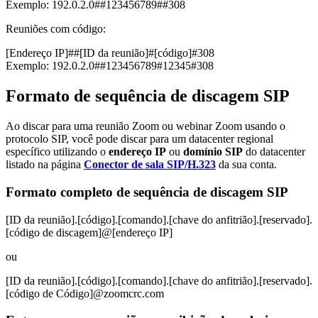
Exemplo: 192.0.2.0##123456789##308
Reuniões com código:
[Endereço IP]##[ID da reunião]#[código]#308
Exemplo: 192.0.2.0##123456789#12345#308
Formato de sequência de discagem SIP
Ao discar para uma reunião Zoom ou webinar Zoom usando o
protocolo SIP, você pode discar para um datacenter regional
específico utilizando o
endereço IP
ou
domínio SIP
do datacenter
listado na página
Conector de sala SIP/H.323
da sua conta.
Formato completo de sequência de discagem SIP
[ID da reunião].[código].[comando].[chave do anfitrião].[reservado].
[código de discagem]@[endereço IP]
ou
[ID da reunião].[código].[comando].[chave do anfitrião].[reservado].
[código de Código]@zoomcrc.com