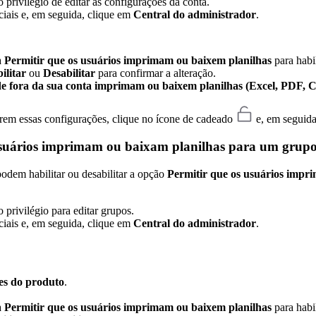
privilégio de editar as configurações da conta.
iciais e, em seguida, clique em
Central do administrador
.
a
Permitir que os usuários imprimam ou baixem planilhas
para habil
ilitar
ou
Desabilitar
para confirmar a alteração.
e fora da sua conta imprimam ou baixem planilhas (Excel, PDF, CSV
erem essas configurações, clique no ícone de cadeado
e, em seguida
 usuários imprimam ou baixam planilhas para um grupo
podem habilitar ou desabilitar a opção
Permitir que os usuários impr
privilégio para editar grupos.
iciais e, em seguida, clique em
Central do administrador
.
es do produto
.
a
Permitir que os usuários imprimam ou baixem planilhas
para habil