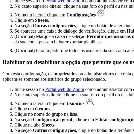
Inicie sessão no
Portal web do Zoom
como administrador com o 
No canto superior direito, clique na sua foto do perfil ou nas in
No menu lateral, clique em
Configurações
.
Clique em
Sheets
.
Na seção
Outras configurações
, clique no botão de alternânci
Se aparecer uma caixa de diálogo de verificação, clique em
Hab
(Opcional) Marque a caixa de seleção
Permitir que usuários d
da sua conta possam baixar/exportar planilhas.
(Opcional) Para impedir que todos os usuários da sua conta alt
Habilitar ou desabilitar a opção que permite que os
Com esta configuração, os proprietários ou administradores da conta 
aplicam-se somente aos usuários do grupo selecionado.
Inicie sessão no
Portal web do Zoom
como administrador com o 
No canto superior direito, clique na sua foto do perfil ou nas in
No menu lateral, clique em
Usuários
.
Clique em
Grupos
.
Clique no nome do grupo na lista.
Na seção
Configuração geral
, clique em
Editar configuraçõ
Clique na aba
Sheets
.
Na seção
Outras configurações
, clique no botão de alternânci