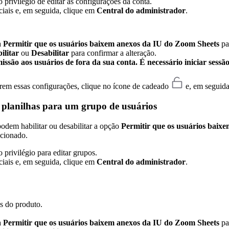
privilégio de editar as configurações da conta.
iciais e, em seguida, clique em
Central do administrador
.
a
Permitir que os usuários baixem anexos da IU do Zoom Sheets
par
ilitar
ou
Desabilitar
para confirmar a alteração.
são aos usuários de fora da sua conta. É necessário iniciar sessã
erem essas configurações, clique no ícone de cadeado
e, em seguida
s planilhas para um grupo de usuários
podem habilitar ou desabilitar a opção
Permitir que os usuários baix
ecionado.
privilégio para editar grupos.
iciais e, em seguida, clique em
Central do administrador
.
s do produto.
a
Permitir que os usuários baixem anexos da IU do Zoom Sheets
par