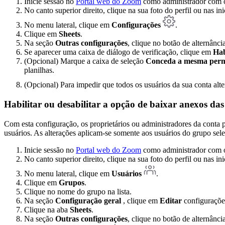
Inicie sessão no
Portal web do Zoom
como administrador com o 
No canto superior direito, clique na sua foto do perfil ou nas in
No menu lateral, clique em
Configurações
.
Clique em
Sheets
.
Na seção
Outras configurações
, clique no botão de alternânci
Se aparecer uma caixa de diálogo de verificação, clique em
Hab
(Opcional) Marque a caixa de seleção
Conceda a mesma permis
planilhas.
(Opcional) Para impedir que todos os usuários da sua conta alt
Habilitar ou desabilitar a opção de baixar anexos da
Com esta configuração, os proprietários ou administradores da conta 
usuários. As alterações aplicam-se somente aos usuários do grupo sel
Inicie sessão no
Portal web do Zoom
como administrador com o 
No canto superior direito, clique na sua foto do perfil ou nas in
No menu lateral, clique em
Usuários
.
Clique em
Grupos
.
Clique no nome do grupo na lista.
Na seção
Configuração geral
, clique em
Editar
configuraçõe
Clique na aba
Sheets
.
Na seção
Outras configurações
, clique no botão de alternânci