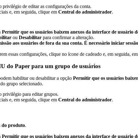
privilégio de editar as configurações da conta.
iciais e, em seguida, clique em
Central do administrador
.
a
Permitir que os usuários baixem anexos da interface de usuário 
ilitar
ou
Desabilitar
para confirmar a alteração.
são aos usuários de fora da sua conta. É necessário iniciar sessã
erem essas configurações, clique no ícone de cadeado e, em seguida, e
a IU do Paper para um grupo de usuários
podem habilitar ou desabilitar a opção
Permitir que os usuários baixe
 do grupo selecionado.
privilégio para editar grupos.
iciais e, em seguida, clique em
Central do administrador
.
s do produto
.
a
Permitir que os usuários baixem anexos da interface de usuário 