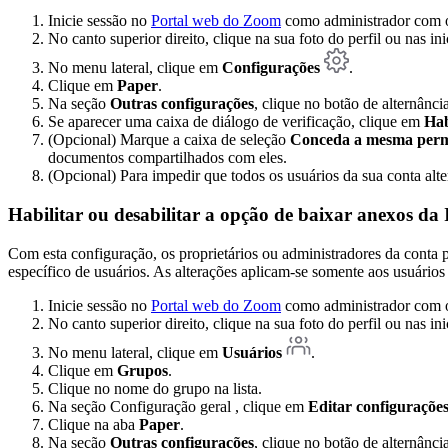
Inicie sessão no
Portal web do Zoom
como administrador com o 
No canto superior direito, clique na sua foto do perfil ou nas in
No menu lateral, clique em
Configurações
.
Clique em
Paper
.
Na seção
Outras configurações
, clique no botão de alternânci
Se aparecer uma caixa de diálogo de verificação, clique em
Hab
(Opcional) Marque a caixa de seleção
Conceda a mesma permis
documentos compartilhados com eles.
(Opcional) Para impedir que todos os usuários da sua conta alt
Habilitar ou desabilitar a opção de baixar anexos d
Com esta configuração, os proprietários ou administradores da conta 
específico de usuários. As alterações aplicam-se somente aos usuários
Inicie sessão no
Portal web do Zoom
como administrador com o 
No canto superior direito, clique na sua foto do perfil ou nas in
No menu lateral, clique em
Usuários
.
Clique em
Grupos
.
Clique no nome do grupo na lista.
Na seção Configuração geral , clique em
Editar configuraçõe
Clique na aba
Paper
.
Na seção
Outras configurações
, clique no botão de alternânci