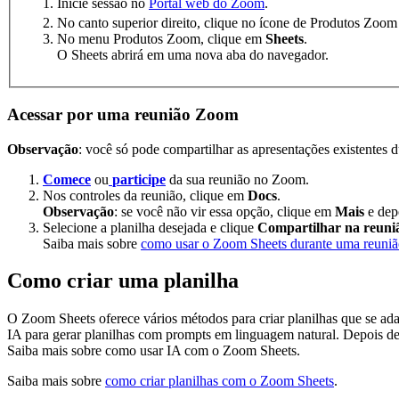
Inicie sessão no
Portal web do Zoom
.
No canto superior direito, clique no ícone de Produtos Zoo
No menu Produtos Zoom, clique em
Sheets
.
O Sheets abrirá em uma nova aba do navegador.
Acessar por uma reunião Zoom
Observação
: você só pode compartilhar as apresentações existentes d
Comece
ou
participe
da sua reunião no Zoom.
Nos controles da reunião, clique em
Docs
.
Observação
: se você não vir essa opção, clique em
Mais
e dep
Selecione a planilha desejada e clique
Compartilhar na reuni
Saiba mais sobre
como usar o Zoom Sheets durante uma reuni
Como criar uma planilha
O Zoom Sheets oferece vários métodos para criar planilhas que se adap
IA para gerar planilhas com prompts em linguagem natural. Depois de c
Saiba mais sobre como usar IA com o Zoom Sheets.
Saiba mais sobre
como criar planilhas com o Zoom Sheets
.