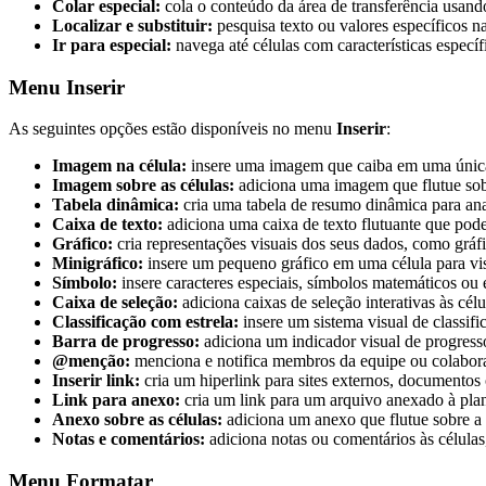
Colar especial:
cola o conteúdo da área de transferência usan
Localizar e substituir:
pesquisa texto ou valores específicos na
Ir para especial:
navega até células com características especí
Menu Inserir
As seguintes opções estão disponíveis no menu
Inserir
:
Imagem na célula:
insere uma imagem que caiba em uma única c
Imagem sobre as células:
adiciona uma imagem que flutue sobre
Tabela dinâmica:
cria uma tabela de resumo dinâmica para anal
Caixa de texto:
adiciona uma caixa de texto flutuante que pode
Gráfico:
cria representações visuais dos seus dados, como gráfi
Minigráfico:
insere um pequeno gráfico em uma célula para vis
Símbolo:
insere caracteres especiais, símbolos matemáticos ou 
Caixa de seleção:
adiciona caixas de seleção interativas às célu
Classificação com estrela:
insere um sistema visual de classifi
Barra de progresso:
adiciona um indicador visual de progresso
@menção:
menciona e notifica membros da equipe ou colabora
Inserir link:
cria um hiperlink para sites externos, documentos 
Link para anexo:
cria um link para um arquivo anexado à plan
Anexo sobre as células:
adiciona um anexo que flutue sobre a 
Notas e comentários:
adiciona notas ou comentários às células
Menu Formatar