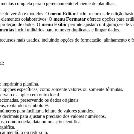
mentas completa para o gerenciamento eficiente de planilhas.
ole de versão e modelos. O
menu Editar
inclui recursos de edição básic
 e elementos colaborativos. O
menu Formatar
oferece opções para estil
e proteção de dados. O
menu Exibir
permite ajustar configurações de v
mentas
inclui utilitários para remover duplicatas e limpar dados.
 recursos mais usados, incluindo opções de formatação, alinhamento e 
al:
 imprimir a planilha.
do opções específicas, como somente valores ou somente fórmulas.
rvalo e a aplica em outro local.
ecionadas, preservando os dados originais.
ns, exibindo o símbolo %.
úmeros para facilitar a leitura de valores grandes.
decimais para ajustar a precisão dos valores numéricos.
os, como moeda, data ou notação científica.
ográfica.
 aumentá-lo ou reduzi-lo.