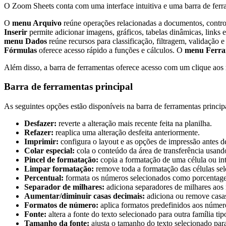
O Zoom Sheets conta com uma interface intuitiva e uma barra de ferra
O
menu Arquivo
reúne operações relacionadas a documentos, contr
Inserir
permite adicionar imagens, gráficos, tabelas dinâmicas, links
menu Dados
reúne recursos para classificação, filtragem, validação 
Fórmulas
oferece acesso rápido a funções e cálculos. O
menu Ferra
Além disso, a barra de ferramentas oferece acesso com um clique aos
Barra de ferramentas principal
As seguintes opções estão disponíveis na barra de ferramentas princip
Desfazer:
reverte a alteração mais recente feita na planilha.
Refazer:
reaplica uma alteração desfeita anteriormente.
Imprimir:
configura o layout e as opções de impressão antes de
Colar especial:
cola o conteúdo da área de transferência usan
Pincel de formatação:
copia a formatação de uma célula ou inte
Limpar formatação:
remove toda a formatação das células sel
Percentual:
formata os números selecionados como porcentage
Separador de milhares:
adiciona separadores de milhares aos n
Aumentar/diminuir casas decimais:
adiciona ou remove casas 
Formatos de número:
aplica formatos predefinidos aos númer
Fonte:
altera a fonte do texto selecionado para outra família tip
Tamanho da fonte:
ajusta o tamanho do texto selecionado para