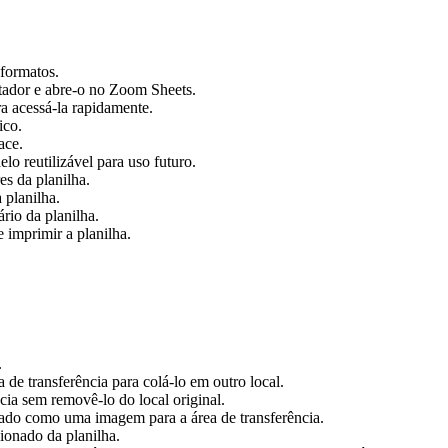
 formatos.
tador e abre-o no Zoom Sheets.
a acessá-la rapidamente.
ico.
ace.
o reutilizável para uso futuro.
es da planilha.
 planilha.
rio da planilha.
 imprimir a planilha.
.
de transferência para colá-lo em outro local.
cia sem removê-lo do local original.
onado como uma imagem para a área de transferência.
cionado da planilha.