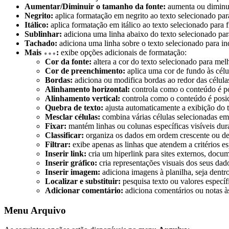
Aumentar/Diminuir o tamanho da fonte:
aumenta ou diminui
Negrito:
aplica formatação em negrito ao texto selecionado para
Itálico:
aplica formatação em itálico ao texto selecionado para fi
Sublinhar:
adiciona uma linha abaixo do texto selecionado para
Tachado:
adiciona uma linha sobre o texto selecionado para in
Mais
:
exibe opções adicionais de formatação:
Cor da fonte:
altera a cor do texto selecionado para melh
Cor de preenchimento:
aplica uma cor de fundo às célu
Bordas:
adiciona ou modifica bordas ao redor das células
Alinhamento horizontal:
controla como o conteúdo é pos
Alinhamento vertical:
controla como o conteúdo é posicio
Quebra de texto:
ajusta automaticamente a exibição do 
Mesclar células:
combina várias células selecionadas em
Fixar:
mantém linhas ou colunas específicas visíveis dur
Classificar:
organiza os dados em ordem crescente ou dec
Filtrar:
exibe apenas as linhas que atendem a critérios e
Inserir link:
cria um hiperlink para sites externos, docum
Inserir gráfico:
cria representações visuais dos seus dado
Inserir imagem:
adiciona imagens à planilha, seja dentro
Localizar e substituir:
pesquisa texto ou valores específi
Adicionar comentário:
adiciona comentários ou notas às
Menu Arquivo