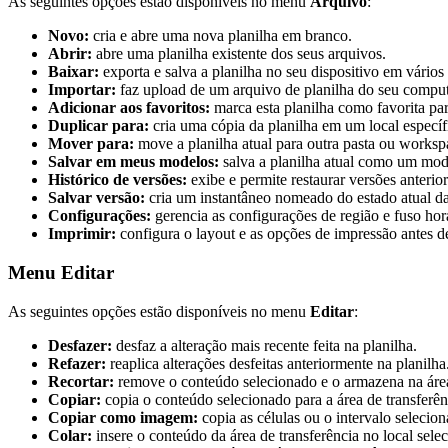
As seguintes opções estão disponíveis no menu
Arquivo
:
Novo:
cria e abre uma nova planilha em branco.
Abrir:
abre uma planilha existente dos seus arquivos.
Baixar:
exporta e salva a planilha no seu dispositivo em vários
Importar:
faz upload de um arquivo de planilha do seu compu
Adicionar aos favoritos:
marca esta planilha como favorita par
Duplicar para:
cria uma cópia da planilha em um local específ
Mover para:
move a planilha atual para outra pasta ou worksp
Salvar em meus modelos:
salva a planilha atual como um model
Histórico de versões:
exibe e permite restaurar versões anterior
Salvar versão:
cria um instantâneo nomeado do estado atual da
Configurações:
gerencia as configurações de região e fuso horá
Imprimir:
configura o layout e as opções de impressão antes de
Menu Editar
As seguintes opções estão disponíveis no menu
Editar
:
Desfazer:
desfaz a alteração mais recente feita na planilha.
Refazer:
reaplica alterações desfeitas anteriormente na planilha
Recortar:
remove o conteúdo selecionado e o armazena na área 
Copiar:
copia o conteúdo selecionado para a área de transferên
Copiar como imagem:
copia as células ou o intervalo seleci
Colar:
insere o conteúdo da área de transferência no local sele