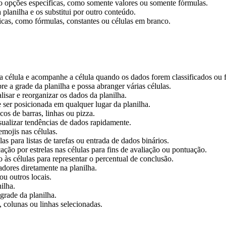
do opções específicas, como somente valores ou somente fórmulas.
 planilha e os substitui por outro conteúdo.
ficas, como fórmulas, constantes ou células em branco.
élula e acompanhe a célula quando os dados forem classificados ou fi
 a grade da planilha e possa abranger várias células.
isar e reorganizar os dados da planilha.
 ser posicionada em qualquer lugar da planilha.
cos de barras, linhas ou pizza.
ualizar tendências de dados rapidamente.
emojis nas células.
las para listas de tarefas ou entrada de dados binários.
cação por estrelas nas células para fins de avaliação ou pontuação.
 às células para representar o percentual de conclusão.
dores diretamente na planilha.
ou outros locais.
ilha.
grade da planilha.
, colunas ou linhas selecionadas.