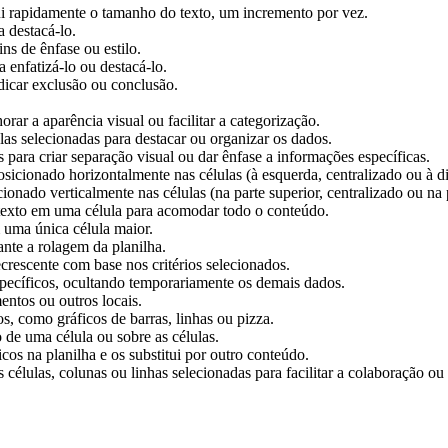
 rapidamente o tamanho do texto, um incremento por vez.
 destacá-lo.
ns de ênfase ou estilo.
 enfatizá-lo ou destacá-lo.
dicar exclusão ou conclusão.
orar a aparência visual ou facilitar a categorização.
las selecionadas para destacar ou organizar os dados.
 para criar separação visual ou dar ênfase a informações específicas.
icionado horizontalmente nas células (à esquerda, centralizado ou à dir
nado verticalmente nas células (na parte superior, centralizado ou na p
texto em uma célula para acomodar todo o conteúdo.
 uma única célula maior.
ante a rolagem da planilha.
rescente com base nos critérios selecionados.
specíficos, ocultando temporariamente os demais dados.
entos ou outros locais.
s, como gráficos de barras, linhas ou pizza.
 de uma célula ou sobre as células.
cos na planilha e os substitui por outro conteúdo.
 células, colunas ou linhas selecionadas para facilitar a colaboração o