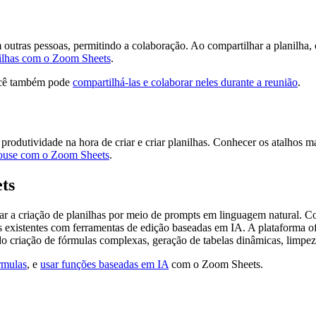
m outras pessoas, permitindo a colaboração. Ao compartilhar a planilha
ilhas com o Zoom Sheets
.
você também pode
compartilhá-las e colaborar neles durante a reunião
.
dutividade na hora de criar e criar planilhas. Conhecer os atalhos mai
mouse com o Zoom Sheets
.
ts
r a criação de planilhas por meio de prompts em linguagem natural. Co
s existentes com ferramentas de edição baseadas em IA. A plataforma of
ndo criação de fórmulas complexas, geração de tabelas dinâmicas, limpe
rmulas
, e
usar funções baseadas em IA
com o Zoom Sheets.