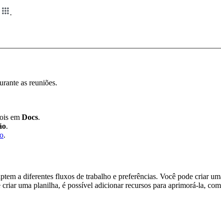
m
.
urante as reuniões.
ois em
Docs
.
ão
.
ão
.
tem a diferentes fluxos de trabalho e preferências. Você pode criar um
riar uma planilha, é possível adicionar recursos para aprimorá-la, com