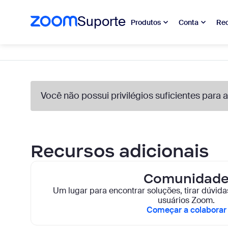
Suporte
Produtos
Conta
Rec
Skip
to
Base
page
de
content
conhecimento
Você não possui privilégios suficientes para
Recursos adicionais
Comunidad
Um lugar para encontrar soluções, tirar dúvid
usuários Zoom.
Começar a colaborar