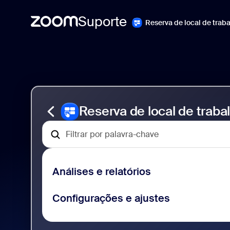
Suporte
Reserva de local de trab
Skip
Suporte
to
ao
page
Zoom
content
Workspace
Reservation
Reserva de local de traba
Análises e relatórios
Configurações e ajustes