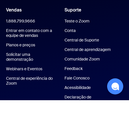
Vendas
Suporte
1.888.799.9666
Teste o Zoom
Entrar em contato com a
Conta
equipe de vendas
Central de Suporte
Planos e preços
Central de aprendizagem
Solicitar uma
Comunidade Zoom
demonstração
Feedback
Webinars e Eventos
Fale Conosco
Central de experiência do
Zoom
Acessibilidade
Declaração de
transparência sobre
Privacidade, Segurança,
Políticas Legais e Lei
contra Escravidão
Moderna