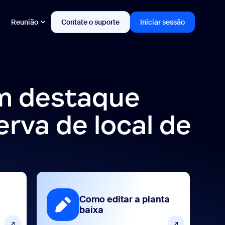
Reunião
Contate o suporte
Iniciar sessão
m destaque
rva de local de
Como editar a planta
baixa