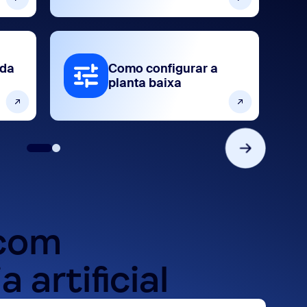
 da
Como configurar a
planta baixa
 com
a artificial