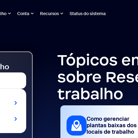
alho
Conta
Recursos
Status do sistema
Tópicos e
lho
sobre Rese
trabalho
Como gerenciar
plantas baixas dos
locais de trabalho