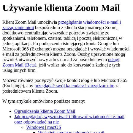
Używanie klienta Zoom Mail
Klient Zoom Mail umożliwia
przeglądanie wiadomości e-mail i
zarządzanie nimi
bezpośrednio z klienta stacjonarnego Zoom,
dodatkowo centralizując wszystkie potrzeby związane ze
spotkaniami, telefonem, czatem, tablicą i pocztą elektroniczną w
jednej aplikacji. Po podłączeniu istniejącego konta Google lub
Microsoft 365 (Exchange) można przeglądać i wysyłać wiadomości
e-mail za pośrednictwem klienta Zoom. Osoby uprawnione mogą
również utworzyć nowy adres e-mail za pośrednictwem
usługi
Zoom Mail (Beta)
, jeśli wolisz nie do korzystać z żadnej z tych
usług innych firm.
Możesz również podłączyć swoje konto Google lub Microsoft 365
(Exchange), aby
przeglądać swój kalendarz i zarządzać nim
za
pośrednictwem klienta Zoom.
W tym artykule omówiono poniższe tematy:
Ograniczenia klienta Zoom Mail
Jak przeglądać, wyszukiwać i filtrować wiadomości e-mail
oraz odpowiadać na nie
Windows | macOS
Wyświetl swoje wiadomości e-mail