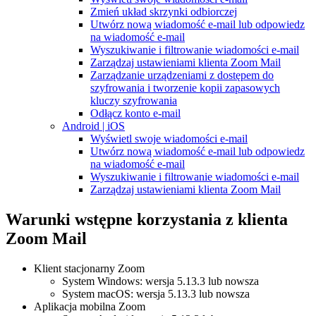
Zmień układ skrzynki odbiorczej
Utwórz nową wiadomość e-mail lub odpowiedz
na wiadomość e-mail
Wyszukiwanie i filtrowanie wiadomości e-mail
Zarządzaj ustawieniami klienta Zoom Mail
Zarządzanie urządzeniami z dostępem do
szyfrowania i tworzenie kopii zapasowych
kluczy szyfrowania
Odłącz konto e-mail
Android | iOS
Wyświetl swoje wiadomości e-mail
Utwórz nową wiadomość e-mail lub odpowiedz
na wiadomość e-mail
Wyszukiwanie i filtrowanie wiadomości e-mail
Zarządzaj ustawieniami klienta Zoom Mail
Warunki wstępne korzystania z klienta
Zoom Mail
Klient stacjonarny Zoom
System Windows: wersja 5.13.3 lub nowsza
System macOS: wersja 5.13.3 lub nowsza
Aplikacja mobilna Zoom