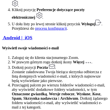
.
Kliknij pozycję
Preferencje dotyczące poczty
elektronicznej
.
U dołu listy po lewej stronie kliknij przycisk
Wyloguj
.
Przejdziesz do
procesu konfiguracji
.
Android |
iOS
Wyświetl swoje wiadomości e-mail
Zaloguj się do klienta stacjonarnego Zoom.
W prawym górnym rogu dotknij ikony
Więcej
.
Dotknij pozycji
Poczta
.
Zostanie załadowana Twoja bieżąca skrzynka odbiorcza z
listą dostępnych wiadomości e-mail, z których najnowsze
będą wyświetlane jako pierwsze.
Przeciągnij palcem po wierszu folderów wiadomości e-mail,
aby wyświetlić dodatkowe foldery wiadomości, w tym
Oznaczone gwiazdką
,
Wersje robocze
,
Wysłane
,
Kosz
,
Spam
,
Skrzynka nadawcza
i
Archiwum
. Dotknij żądanego
folderu wiadomości e-mail, aby wyświetlić wiadomości e-
mail z tej kategorii.