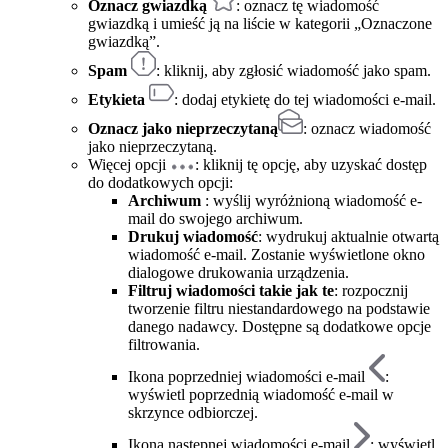
Oznacz gwiazdką
: oznacz tę wiadomość
gwiazdką i umieść ją na liście w kategorii „Oznaczone
gwiazdką”.
Spam
: kliknij, aby zgłosić wiadomość jako spam.
Etykieta
: dodaj etykietę do tej wiadomości e-mail.
Oznacz jako nieprzeczytaną
: oznacz wiadomość
jako nieprzeczytaną.
Więcej opcji
: kliknij tę opcję, aby uzyskać dostęp
do dodatkowych opcji:
Archiwum
: wyślij wyróżnioną wiadomość e-
mail do swojego archiwum.
Drukuj
wiadomość
: wydrukuj aktualnie otwartą
wiadomość e-mail. Zostanie wyświetlone okno
dialogowe drukowania urządzenia.
Filtruj wiadomości takie jak te
: rozpocznij
tworzenie filtru niestandardowego na podstawie
danego nadawcy. Dostępne są dodatkowe opcje
filtrowania.
Ikona poprzedniej wiadomości e-mail
:
wyświetl poprzednią wiadomość e-mail w
skrzynce odbiorczej.
Ikona następnej wiadomości e-mail
: wyświetl