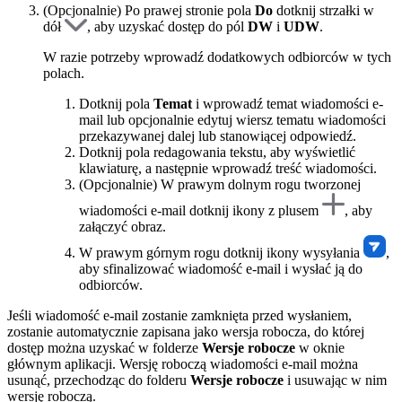
(Opcjonalnie) Po prawej stronie pola
Do
dotknij strzałki w
dół
, aby uzyskać dostęp do pól
DW
i
UDW
.
W razie potrzeby wprowadź dodatkowych odbiorców w tych
polach.
Dotknij pola
Temat
i wprowadź temat wiadomości e-
mail lub opcjonalnie edytuj wiersz tematu wiadomości
przekazywanej dalej lub stanowiącej odpowiedź.
Dotknij pola redagowania tekstu, aby wyświetlić
klawiaturę, a następnie wprowadź treść wiadomości.
(Opcjonalnie) W prawym dolnym rogu tworzonej
wiadomości e-mail dotknij ikony z plusem
, aby
załączyć obraz.
W prawym górnym rogu dotknij ikony wysyłania
,
aby sfinalizować wiadomość e-mail i wysłać ją do
odbiorców.
Jeśli wiadomość e-mail zostanie zamknięta przed wysłaniem,
zostanie automatycznie zapisana jako wersja robocza, do której
dostęp można uzyskać w folderze
Wersje robocze
w oknie
głównym aplikacji. Wersję roboczą wiadomości e-mail można
usunąć, przechodząc do folderu
Wersje robocze
i usuwając w nim
wersję roboczą.