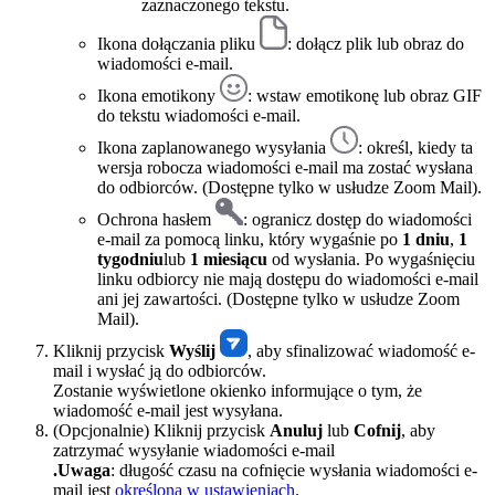
zaznaczonego tekstu.
Ikona dołączania pliku
: dołącz plik lub obraz do
wiadomości e-mail.
Ikona emotikony
: wstaw emotikonę lub obraz GIF
do tekstu wiadomości e-mail.
Ikona zaplanowanego wysyłania
: określ, kiedy ta
wersja robocza wiadomości e-mail ma zostać wysłana
do odbiorców. (Dostępne tylko w usłudze Zoom Mail).
Ochrona hasłem
: ogranicz dostęp do wiadomości
e-mail za pomocą linku, który wygaśnie po
1 dniu
,
1
tygodniu
lub
1 miesiącu
od wysłania. Po wygaśnięciu
linku odbiorcy nie mają dostępu do wiadomości e-mail
ani jej zawartości. (Dostępne tylko w usłudze Zoom
Mail).
Kliknij przycisk
Wyślij
, aby sfinalizować wiadomość e-
mail i wysłać ją do odbiorców.
Zostanie wyświetlone okienko informujące o tym, że
wiadomość e-mail jest wysyłana.
(Opcjonalnie) Kliknij przycisk
Anuluj
lub
Cofnij
, aby
zatrzymać wysyłanie wiadomości e-mail
.Uwaga
: długość czasu na cofnięcie wysłania wiadomości e-
mail jest
określona w ustawieniach
.