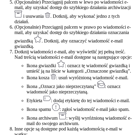
(Opcjonalnie) Przeciągnij palcem w lewo po wiadomości e-
mail, aby uzyskać dostęp do szybkiego działania archiwizacji
i usuwania
. Dotknij, aby wykonać jedno z tych
działań.
(Opcjonalnie) Przeciągnij palcem w prawo po wiadomości e-
mail, aby uzyskać dostęp do szybkiego działania oznaczania
gwiazdką
. Dotknij, aby oznaczyć wiadomość e-mail
gwiazdką.
Dotknij wiadomości e-mail, aby wyświetlić jej pełną treść.
Nad treścią wiadomości e-mail dostępne są następujące opcje:
Ikona gwiazdki
: oznacz tę wiadomość gwiazdką i
umieść ją na liście w kategorii „Oznaczone gwiazdką”.
Ikona kosza
: usuń wyróżnioną wiadomość e-mail.
Ikona „Oznacz jako nieprzeczytaną”
: oznacz
wiadomość jako nieprzeczytaną.
Etykieta
: dodaj etykietę do tej wiadomości e-mail.
Ikona spamu
: zgłoś wiadomość e-mail jako spam.
Ikona archiwum
: wyślij wyróżnioną wiadomość e-
mail do swojego archiwum.
Inne opcje są dostępne pod każdą wiadomością e-mail w
wątku: