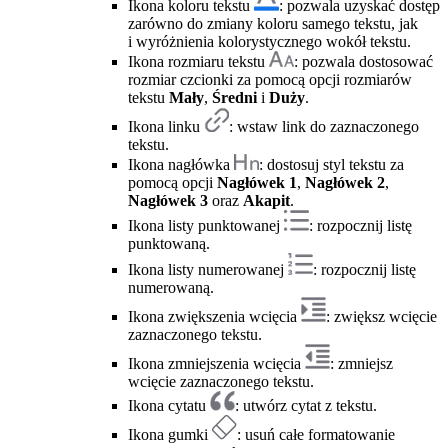
Ikona koloru tekstu
: pozwala uzyskać dostęp
zarówno do zmiany koloru samego tekstu, jak
i wyróżnienia kolorystycznego wokół tekstu.
Ikona rozmiaru tekstu
: pozwala dostosować
rozmiar czcionki za pomocą opcji rozmiarów
tekstu
Mały
,
Średni
i
Duży
.
Ikona linku
: wstaw link do zaznaczonego
tekstu.
Ikona nagłówka
: dostosuj styl tekstu za
pomocą opcji
Nagłówek 1
,
Nagłówek 2
,
Nagłówek 3
oraz
Akapit
.
Ikona listy punktowanej
: rozpocznij listę
punktowaną.
Ikona listy numerowanej
: rozpocznij listę
numerowaną.
Ikona zwiększenia wcięcia
: zwiększ wcięcie
zaznaczonego tekstu.
Ikona zmniejszenia wcięcia
: zmniejsz
wcięcie zaznaczonego tekstu.
Ikona cytatu
: utwórz cytat z tekstu.
Ikona gumki
: usuń całe formatowanie