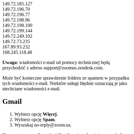
149.72.185.127
149.72.196.70
149.72.196.77
149.72.198.96
149.72.198.100
149.72.199.144
149.72.249.102
149.72.73.235
167.89.93.232
168.245.118.48
Uwaga
: wiadomości e-mail od pomocy technicznej będą
przychodzić z adresu support@zoomus.zendesk.com.
Może być konieczne sprawdzenie folderu ze spamem w przypadku
tych wiadomości e-mail. Niektóre usługi błędnie oznaczają je jako
niechciane wiadomości e-mail.
Gmail
Wybierz opcję
Więcej
.
Wybierz opcję
Spam
.
Wyszukaj no-reply@zoom.us.