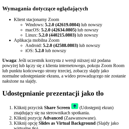
Wymagania dotyczące oglądających
Klient stacjonarny Zoom
Windows:
5.2.0 (42619.0804)
lub nowszy
macOS:
5.2.0 (42634.0805)
lub nowszy
Linux:
5.2.0 (440215.0803)
lub nowszy
Aplikacja mobilna Zoom
Android:
5.2.0 (42588.0803)
lub nowszy
iOS:
5.2.0
lub nowszy
Uwaga
: Jeśli uczestnik korzysta z wersji niższej niż podana
powyżej lub łączy się z klienta internetowego, pokoju Zoom Room
lub punktu końcowego strony trzeciej, zobaczy slajdy jako
normalne udostępnianie ekranu, a wideo prowadzącego nie zostanie
nałożone na slajdy.
Udostępnianie prezentacji jako tło
Kliknij przycisk
Share Screen
(Udostępnij ekran)
znajdujący się na sterownikach spotkania.
Kliknij pozycję
Advanced
(Zaawansowane).
Kliknij opcję
Slides as Virtual Background
(Slajdy jako
wirtualne tło).