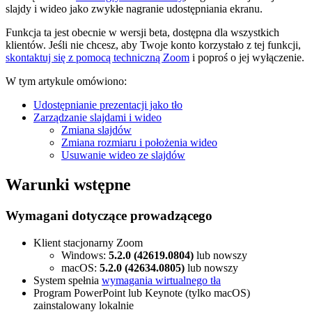
slajdy i wideo jako zwykłe nagranie udostępniania ekranu.
Funkcja ta jest obecnie w wersji beta, dostępna dla wszystkich
klientów. Jeśli nie chcesz, aby Twoje konto korzystało z tej funkcji,
skontaktuj się z pomocą techniczną Zoom
i poproś o jej wyłączenie.
W tym artykule omówiono:
Udostępnianie prezentacji jako tło
Zarządzanie slajdami i wideo
Zmiana slajdów
Zmiana rozmiaru i położenia wideo
Usuwanie wideo ze slajdów
Warunki wstępne
Wymagani dotyczące prowadzącego
Klient stacjonarny Zoom
Windows:
5.2.0 (42619.0804)
lub nowszy
macOS:
5.2.0 (42634.0805)
lub nowszy
System spełnia
wymagania wirtualnego tła
Program PowerPoint lub Keynote (tylko macOS)
zainstalowany lokalnie