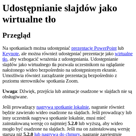
Udostępnianie slajdów jako
wirtualne tło
Przegląd
Na spotkaniach można udostępniać
prezentacje PowerPoint
lub
Keynote
, ale można również udostępniać prezentacje jako
wirtualne
tło
, aby wzbogacić wrażenia z udostępniania. Udostępnianie
slajdów jako wirtualnego tła pozwala uczestnikom na oglądanie
nałożonego wideo bezpośrednio na udostępnionym ekranie.
Umożliwia również zarządzanie prezentacją bezpośrednio z
poziomu sterowników spotkania Zoom.
Uwaga
: Dźwięk, przejścia lub animacje osadzone w slajdach nie są
obsługiwane.
Jeśli prowadzący
nagrywa spotkanie lokalnie
, nagranie również
będzie zawierało wideo osadzone na slajdach. Jeśli prowadzący lub
inny uczestnik nagrywa spotkanie lokalnie, musi mieć
zainstalowaną wersję co najmniej
5.2.0
lub wyższą, aby wideo
mogło być osadzone na slajdach. Jeśli ma on zainstalowaną wersję
starszą niż
5.2.0
lub nagrywa do chmury
,
nagranie zarejestruje