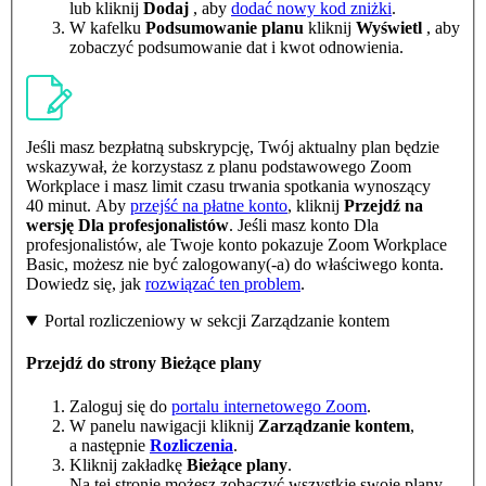
lub kliknij
Dodaj
, aby
dodać nowy kod zniżki
.
W kafelku
Podsumowanie planu
kliknij
Wyświetl
, aby
zobaczyć podsumowanie dat i kwot odnowienia.
Jeśli masz bezpłatną subskrypcję, Twój aktualny plan będzie
wskazywał, że korzystasz z planu podstawowego Zoom
Workplace i masz limit czasu trwania spotkania wynoszący
40 minut. Aby
przejść na płatne konto
, kliknij
Przejdź na
wersję Dla profesjonalistów
. Jeśli masz konto Dla
profesjonalistów, ale Twoje konto pokazuje Zoom Workplace
Basic, możesz nie być zalogowany(-a) do właściwego konta.
Dowiedz się, jak
rozwiązać ten problem
.
Portal rozliczeniowy w sekcji Zarządzanie kontem
Przejdź do strony Bieżące plany
Zaloguj się do
portalu internetowego Zoom
.
W panelu nawigacji kliknij
Zarządzanie kontem
,
a następnie
Rozliczenia
.
Kliknij zakładkę
Bieżące plany
.
Na tej stronie możesz zobaczyć wszystkie swoje plany