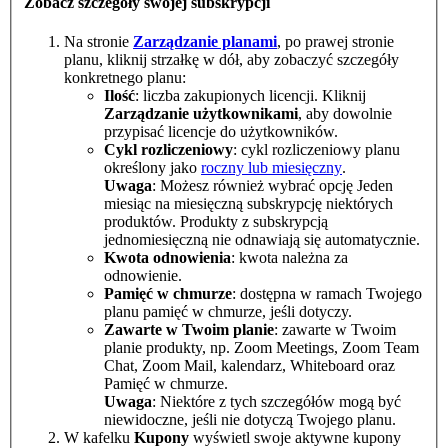
Zobacz szczegóły swojej subskrypcji
Na stronie
Zarządzanie planami
, po prawej stronie
planu, kliknij strzałkę w dół, aby zobaczyć szczegóły
konkretnego planu:
Ilość
: liczba zakupionych licencji. Kliknij
Zarządzanie użytkownikami
, aby dowolnie
przypisać licencje do użytkowników.
Cykl rozliczeniowy
: cykl rozliczeniowy planu
określony jako
roczny lub miesięczny
.
Uwaga
: Możesz również wybrać opcję Jeden
miesiąc na miesięczną subskrypcję niektórych
produktów. Produkty z subskrypcją
jednomiesięczną nie odnawiają się automatycznie.
Kwota odnowienia
: kwota należna za
odnowienie.
Pamięć w chmurze
: dostępna w ramach Twojego
planu pamięć w chmurze, jeśli dotyczy.
Zawarte w Twoim planie
: zawarte w Twoim
planie produkty, np. Zoom Meetings, Zoom Team
Chat, Zoom Mail, kalendarz, Whiteboard oraz
Pamięć w chmurze.
Uwaga
: Niektóre z tych szczegółów mogą być
niewidoczne, jeśli nie dotyczą Twojego planu.
W kafelku
Kupony
wyświetl swoje aktywne kupony