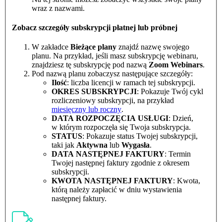
wraz z nazwami.
Zobacz szczegóły subskrypcji płatnej lub próbnej
W zakładce
Bieżące plany
znajdź nazwę swojego
planu. Na przykład, jeśli masz subskrypcję webinaru,
znajdziesz tę subskrypcję pod nazwą
Zoom Webinars
.
Pod nazwą planu zobaczysz następujące szczegóły:
Ilość
: liczba licencji w ramach tej subskrypcji.
OKRES SUBSKRYPCJI
: Pokazuje Twój cykl
rozliczeniowy subskrypcji, na przykład
miesięczny lub roczny
.
DATA ROZPOCZĘCIA USŁUGI
: Dzień,
w którym rozpoczęła się Twoja subskrypcja.
STATUS
: Pokazuje status Twojej subskrypcji,
taki jak
Aktywna
lub
Wygasła
.
DATA NASTĘPNEJ FAKTURY
: Termin
Twojej następnej faktury zgodnie z okresem
subskrypcji.
KWOTA NASTĘPNEJ FAKTURY
: Kwota,
którą należy zapłacić w dniu wystawienia
następnej faktury.