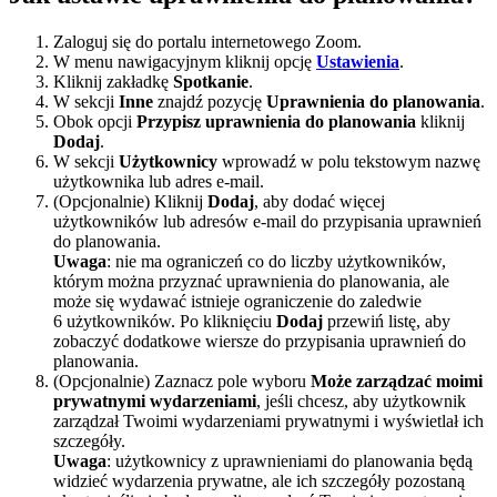
Zaloguj się do portalu internetowego Zoom.
W menu nawigacyjnym kliknij opcję
Ustawienia
.
Kliknij zakładkę
Spotkanie
.
W sekcji
Inne
znajdź pozycję
Uprawnienia do planowania
.
Obok opcji
Przypisz uprawnienia do planowania
kliknij
Dodaj
.
W sekcji
Użytkownicy
wprowadź w polu tekstowym nazwę
użytkownika lub adres e-mail.
(Opcjonalnie) Kliknij
Dodaj
, aby dodać więcej
użytkowników lub adresów e-mail do przypisania uprawnień
do planowania.
Uwaga
: nie ma ograniczeń co do liczby użytkowników,
którym można przyznać uprawnienia do planowania, ale
może się wydawać istnieje ograniczenie do zaledwie
6 użytkowników. Po kliknięciu
Dodaj
przewiń listę, aby
zobaczyć dodatkowe wiersze do przypisania uprawnień do
planowania.
(Opcjonalnie) Zaznacz pole wyboru
Może zarządzać moimi
prywatnymi wydarzeniami
, jeśli chcesz, aby użytkownik
zarządzał Twoimi wydarzeniami prywatnymi i wyświetlał ich
szczegóły.
Uwaga
: użytkownicy z uprawnieniami do planowania będą
widzieć wydarzenia prywatne, ale ich szczegóły pozostaną