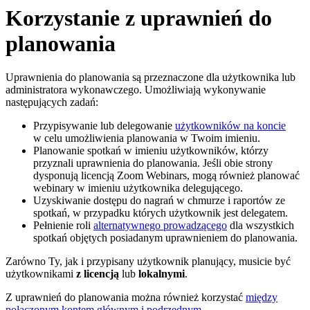
Korzystanie z uprawnień do
planowania
Uprawnienia do planowania są przeznaczone dla użytkownika lub
administratora wykonawczego. Umożliwiają wykonywanie
następujących zadań:
Przypisywanie lub delegowanie
użytkowników na koncie
w celu umożliwienia planowania w Twoim imieniu.
Planowanie spotkań w imieniu użytkowników, którzy
przyznali uprawnienia do planowania. Jeśli obie strony
dysponują licencją Zoom Webinars, mogą również planować
webinary w imieniu użytkownika delegującego.
Uzyskiwanie dostępu do nagrań w chmurze i raportów ze
spotkań, w przypadku których użytkownik jest delegatem.
Pełnienie roli
alternatywnego prowadzącego
dla wszystkich
spotkań objętych posiadanym uprawnieniem do planowania.
Zarówno Ty, jak i przypisany użytkownik planujący, musicie być
użytkownikami
z licencją
lub
lokalnymi
.
Z uprawnień do planowania można również korzystać
między
połączonym kontem głównym i podrzędnym
.