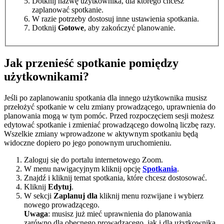
Dotknij nazwę użytkownika, dla którego chcesz
zaplanować spotkanie.
W razie potrzeby dostosuj inne ustawienia spotkania.
Dotknij
Gotowe
, aby zakończyć planowanie.
Jak przenieść spotkanie pomiędzy
użytkownikami?
Jeśli po zaplanowaniu spotkania dla innego użytkownika musisz
przełożyć spotkanie w celu zmiany prowadzącego, uprawnienia do
planowania mogą w tym pomóc. Przed rozpoczęciem sesji możesz
edytować spotkanie i zmieniać prowadzącego dowolną liczbę razy.
Wszelkie zmiany wprowadzone w aktywnym spotkaniu będą
widoczne dopiero po jego ponownym uruchomieniu.
Zaloguj się do portalu internetowego Zoom.
W menu nawigacyjnym kliknij opcję
Spotkania
.
Znajdź i kliknij temat spotkania, które chcesz dostosować.
Kliknij
Edytuj
.
W sekcji
Zaplanuj dla
kliknij menu rozwijane i wybierz
nowego prowadzącego.
Uwaga
: musisz już mieć uprawnienia do planowania
zarówno dla obecnego prowadzącego, jak i dla użytkownika,