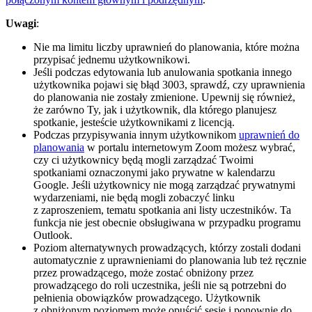
Uwagi
:
Nie ma limitu liczby uprawnień do planowania, które można
przypisać jednemu użytkownikowi.
Jeśli podczas edytowania lub anulowania spotkania innego
użytkownika pojawi się błąd 3003, sprawdź, czy uprawnienia
do planowania nie zostały zmienione. Upewnij się również,
że zarówno Ty, jak i użytkownik, dla którego planujesz
spotkanie, jesteście użytkownikami z licencją.
Podczas przypisywania innym użytkownikom
uprawnień do
planowania
w portalu internetowym Zoom możesz wybrać,
czy ci użytkownicy będą mogli zarządzać Twoimi
spotkaniami oznaczonymi jako prywatne w kalendarzu
Google. Jeśli użytkownicy nie mogą zarządzać prywatnymi
wydarzeniami, nie będą mogli zobaczyć linku
z zaproszeniem, tematu spotkania ani listy uczestników. Ta
funkcja nie jest obecnie obsługiwana w przypadku programu
Outlook.
Poziom alternatywnych prowadzących, którzy zostali dodani
automatycznie z uprawnieniami do planowania lub też ręcznie
przez prowadzącego, może zostać obniżony przez
prowadzącego do roli uczestnika, jeśli nie są potrzebni do
pełnienia obowiązków prowadzącego. Użytkownik
z obniżonym poziomem może opuścić sesję i ponownie do