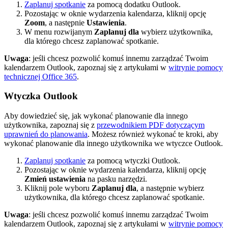
Zaplanuj spotkanie
za pomocą dodatku Outlook.
Pozostając w oknie wydarzenia kalendarza, kliknij opcję
Zoom
, a następnie
Ustawienia
.
W menu rozwijanym
Zaplanuj dla
wybierz użytkownika,
dla którego chcesz zaplanować spotkanie.
Uwaga
: jeśli chcesz pozwolić komuś innemu zarządzać Twoim
kalendarzem Outlook, zapoznaj się z artykułami w
witrynie pomocy
technicznej Office 365
.
Wtyczka Outlook
Aby dowiedzieć się, jak wykonać planowanie dla innego
użytkownika, zapoznaj się z
przewodnikiem PDF dotyczącym
uprawnień do planowania
. Możesz również wykonać te kroki, aby
wykonać planowanie dla innego użytkownika we wtyczce Outlook.
Zaplanuj spotkanie
za pomocą wtyczki Outlook.
Pozostając w oknie wydarzenia kalendarza, kliknij opcję
Zmień ustawienia
na pasku narzędzi.
Kliknij pole wyboru
Zaplanuj dla
, a następnie wybierz
użytkownika, dla którego chcesz zaplanować spotkanie.
Uwaga
: jeśli chcesz pozwolić komuś innemu zarządzać Twoim
kalendarzem Outlook, zapoznaj się z artykułami w
witrynie pomocy