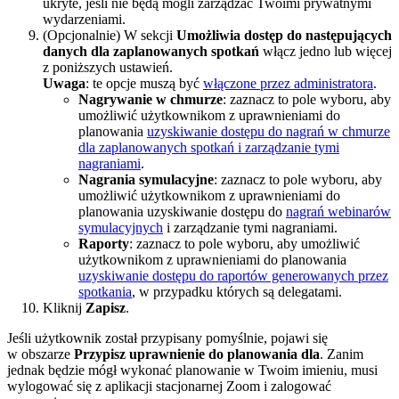
ukryte, jeśli nie będą mogli zarządzać Twoimi prywatnymi
wydarzeniami.
(Opcjonalnie) W sekcji
Umożliwia dostęp do następujących
danych dla zaplanowanych spotkań
włącz jedno lub więcej
z poniższych ustawień.
Uwaga
: te opcje muszą być
włączone przez administratora
.
Nagrywanie w chmurze
: zaznacz to pole wyboru, aby
umożliwić użytkownikom z uprawnieniami do
planowania
uzyskiwanie dostępu do nagrań w chmurze
dla zaplanowanych spotkań i zarządzanie tymi
nagraniami
.
Nagrania symulacyjne
: zaznacz to pole wyboru, aby
umożliwić użytkownikom z uprawnieniami do
planowania uzyskiwanie dostępu do
nagrań webinarów
symulacyjnych
i zarządzanie tymi nagraniami.
Raporty
: zaznacz to pole wyboru, aby umożliwić
użytkownikom z uprawnieniami do planowania
uzyskiwanie dostępu do raportów generowanych przez
spotkania
, w przypadku których są delegatami.
Kliknij
Zapisz
.
Jeśli użytkownik został przypisany pomyślnie, pojawi się
w obszarze
Przypisz uprawnienie do planowania dla
. Zanim
jednak będzie mógł wykonać planowanie w Twoim imieniu, musi
wylogować się z aplikacji stacjonarnej Zoom i zalogować