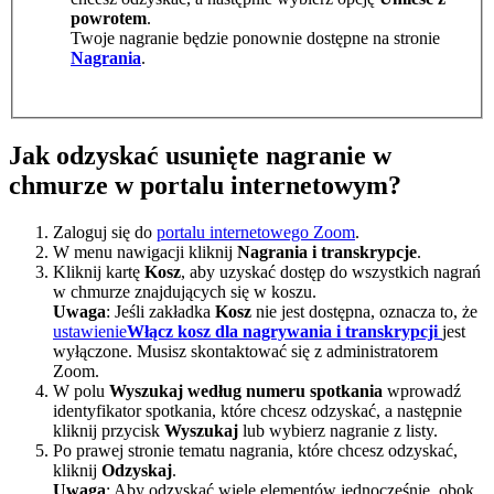
powrotem
.
Twoje nagranie będzie ponownie dostępne na stronie
Nagrania
.
Jak odzyskać usunięte nagranie w
chmurze w portalu internetowym?
Zaloguj się do
portalu internetowego Zoom
.
W menu nawigacji kliknij
Nagrania i transkrypcje
.
Kliknij kartę
Kosz
, aby uzyskać dostęp do wszystkich nagrań
w chmurze znajdujących się w koszu.
Uwaga
: Jeśli zakładka
Kosz
nie jest dostępna, oznacza to, że
ustawienie
Włącz kosz dla nagrywania i transkrypcji
jest
wyłączone. Musisz skontaktować się z administratorem
Zoom.
W polu
Wyszukaj według numeru spotkania
wprowadź
identyfikator spotkania, które chcesz odzyskać, a następnie
kliknij przycisk
Wyszukaj
lub wybierz nagranie z listy.
Po prawej stronie tematu nagrania, które chcesz odzyskać,
kliknij
Odzyskaj
.
Uwaga
: Aby odzyskać wiele elementów jednocześnie, obok