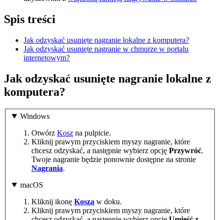
Spis treści
Jak odzyskać usunięte nagranie lokalne z komputera?
Jak odzyskać usunięte nagranie w chmurze w portalu
internetowym?
Jak odzyskać usunięte nagranie lokalne z
komputera?
Windows
Otwórz
Kosz
na pulpicie.
Kliknij prawym przyciskiem myszy nagranie, które
chcesz odzyskać, a następnie wybierz opcję
Przywróć
.
Twoje nagranie będzie ponownie dostępne na stronie
Nagrania
.
macOS
Kliknij ikonę
Kosza
w doku.
Kliknij prawym przyciskiem myszy nagranie, które
chcesz odzyskać, a następnie wybierz opcję
Umieść z