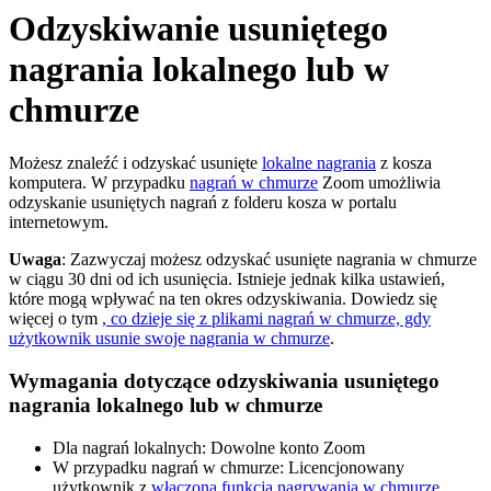
Odzyskiwanie usuniętego
nagrania lokalnego lub w
chmurze
Możesz znaleźć i odzyskać usunięte
lokalne nagrania
z kosza
komputera. W przypadku
nagrań w chmurze
Zoom umożliwia
odzyskanie usuniętych nagrań z folderu kosza w portalu
internetowym.
Uwaga
: Zazwyczaj możesz odzyskać usunięte nagrania w chmurze
w ciągu 30 dni od ich usunięcia. Istnieje jednak kilka ustawień,
które mogą wpływać na ten okres odzyskiwania. Dowiedz się
więcej o tym
, co dzieje się z plikami nagrań w chmurze, gdy
użytkownik usunie swoje nagrania w chmurze
.
Wymagania dotyczące odzyskiwania usuniętego
nagrania lokalnego lub w chmurze
Dla nagrań lokalnych: Dowolne konto Zoom
W przypadku nagrań w chmurze: Licencjonowany
użytkownik z
włączoną funkcją nagrywania w chmurze