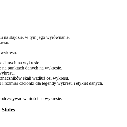
su na slajdzie, w tym jego wyrównanie.
resu.
y wykresu.
rie danych na wykresie.
we na punktach danych na wykresie.
 wykresu.
 znaczników skali wzdłuż osi wykresu.
yp i rozmiar czcionki dla legendy wykresu i etykiet danych.
ją odczytywać wartości na wykresie.
Slides