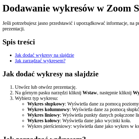
Dodawanie wykresów w Zoom S
Jeśli potrzebujesz jasno przedstawić i uporządkować informacje, na
prezentacji.
Spis treści
Jak dodać wykresy na slajdzie
Jak zarządzać wykresem?
Jak dodać wykresy na slajdzie
Utwórz lub otwórz prezentację.
Na górnym pasku narzędzi kliknij
Wstaw
, następnie kliknij
Wy
Wybierz typ wykresu:
Wykres słupkowy
: Wyświetla dane za pomocą poziom
Wykres kolumnowy
: Wyświetla dane za pomocą słup
Wykres liniowy
: Wyświetla punkty danych połączone li
Wykres kołowy
: Wyświetla dane jako wycinki koła.
Wykres pierścieniowy: wyświetla dane jako wykres w ksz