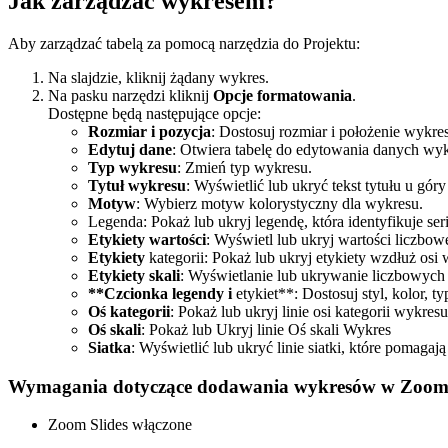
Jak zarządzać wykresem?
Aby zarządzać tabelą za pomocą narzędzia do Projektu:
Na slajdzie, kliknij żądany wykres.
Na pasku narzędzi kliknij
Opcje formatowania
.
Dostępne będą następujące opcje:
Rozmiar i pozycja
: Dostosuj rozmiar i położenie wykre
Edytuj dane
: Otwiera tabelę do edytowania danych wyk
Typ wykresu
: Zmień typ wykresu.
Tytuł wykresu
: Wyświetlić lub ukryć tekst tytułu u gór
Motyw
: Wybierz motyw kolorystyczny dla wykresu.
Legenda: Pokaż lub ukryj legendę, która identyfikuje se
Etykiety wartości
: Wyświetl lub ukryj wartości liczbo
Etykiety
kategorii: Pokaż lub ukryj etykiety wzdłuż osi
Etykiety skali
: Wyświetlanie lub ukrywanie liczbowych
**Czcionka legendy i
etykiet**: Dostosuj styl, kolor, t
Oś kategorii
: Pokaż lub ukryj linie osi kategorii wykresu
Oś skali
: Pokaż lub Ukryj linie Oś skali Wykres
Siatka
: Wyświetlić lub ukryć linie siatki, które pomaga
Wymagania dotyczące dodawania wykresów w Zoom 
Zoom Slides włączone