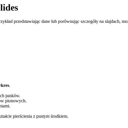
lides
 przykład przedstawiając dane lub porównując szczegóły na slajdach,
kres
.
ych pasków.
ków pionowych.
niami.
tałcie pierścienia z pustym środkiem.