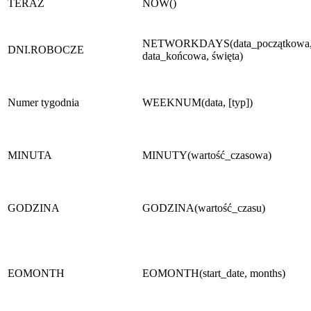
TERAZ
NOW()
NETWORKDAYS(data_początkowa
DNI.ROBOCZE
data_końcowa, święta)
Numer tygodnia
WEEKNUM(data, [typ])
MINUTA
MINUTY(wartość_czasowa)
GODZINA
GODZINA(wartość_czasu)
EOMONTH
EOMONTH(start_date, months)