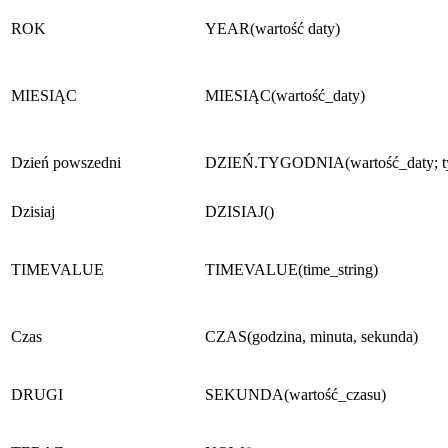
ROK
YEAR(wartość daty)
MIESIĄC
MIESIĄC(wartość_daty)
Dzień powszedni
DZIEŃ.TYGODNIA(wartość_daty; t
Dzisiaj
DZISIAJ()
TIMEVALUE
TIMEVALUE(time_string)
Czas
CZAS(godzina, minuta, sekunda)
DRUGI
SEKUNDA(wartość_czasu)