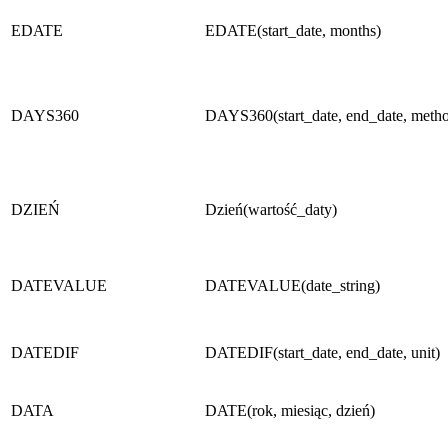
EDATE
EDATE(start_date, months)
DAYS360
DAYS360(start_date, end_date, meth
DZIEŃ
Dzień(wartość_daty)
DATEVALUE
DATEVALUE(date_string)
DATEDIF
DATEDIF(start_date, end_date, unit)
DATA
DATE(rok, miesiąc, dzień)