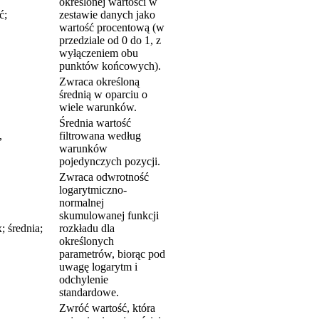
określonej wartości w
ć;
zestawie danych jako
wartość procentową (w
przedziale od 0 do 1, z
wyłączeniem obu
punktów końcowych).
Zwraca określoną
średnią w oparciu o
wiele warunków.
Średnia wartość
,
filtrowana według
warunków
pojedynczych pozycji.
Zwraca odwrotność
logarytmiczno-
normalnej
skumulowanej funkcji
rednia;
rozkładu dla
określonych
parametrów, biorąc pod
uwagę logarytm i
odchylenie
standardowe.
Zwróć wartość, która