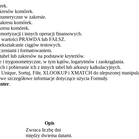
rek.
zakresów komórek.
 numeryczne w zakresie.
zakresu komórek.
akresu komórek.
amortyzacji i innych operacji finansowych.
wie wartości PRAWDA lub FAŁSZ.
zekształcanie ciągów testowych.
iczeniami i formatowaniem.
tabel lub zakresów na podstawie kryteriów.
e i trygonometryczne, w tym kątów, logarytmów i zaokrąglania.
h i pobieranie ich z innych tabel lub arkuszy kalkulacyjnych.
: Unique, Sortuj, Filtr, XLOOKUP i XMATCH do ulepszonej manipula
owe szczegółowe informacje dotyczące użycia Formuły.
nter
.
Opis
Zwraca liczbę dni
między dwiema datami.