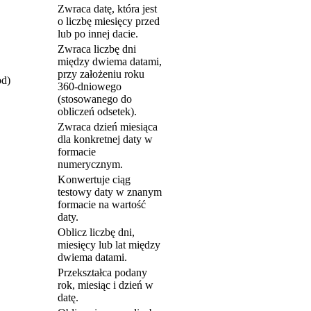
Zwraca datę, która jest
o liczbę miesięcy przed
lub po innej dacie.
Zwraca liczbę dni
między dwiema datami,
przy założeniu roku
od)
360-dniowego
(stosowanego do
obliczeń odsetek).
Zwraca dzień miesiąca
dla konkretnej daty w
formacie
numerycznym.
Konwertuje ciąg
testowy daty w znanym
formacie na wartość
daty.
Oblicz liczbę dni,
miesięcy lub lat między
dwiema datami.
Przekształca podany
rok, miesiąc i dzień w
datę.