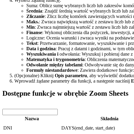
Wybierz żądaną funkcję:
Suma: Oblicz sumę wybranych liczb lub zakresów komó
Średnia
: Znajdź średnią wartość wybranych liczb lub 
Zliczanie
: Zlicz liczbę komórek zawierających wartości
Maks.
: Zwraca największą wartość z zestawu liczb lub 
Min
: Zwraca najmniejszą wartość z zestawu liczb lub z
Finanse
: Wykonuj obliczenia dla pożyczek, inwestycji, 
Logiczne: Ocenia warunki i zwraca wyniki na podsta
Tekst
: Przetwarzanie, formatowanie, wyszukiwanie i pr
Data i godzina
: Pracuj z datami i godzinami, w tym obl
Wyszukiwania i
odwołania: Wyszukuj i pobieraj dane z 
Matematyka i trygonometria
: Obliczenia matematyczn
Odwołanie między tabelami
: Odwoływanie się do danyc
Formuły niestandardowe
: Zawiera dodatkowe funkcje
(Opcjonalne) Kliknij
Opis parametru
, aby wyświetlić dodatk
Wprowadź żądane parametry dla funkcji, a następnie naciśnij
E
Dostępne funkcje w obrębie Zoom Sheets
Nazwa
Składnia
DNI
DAYS(end_date, start_date)