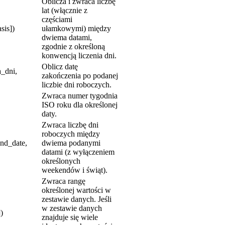
Oblicza i zwraca liczbę
lat (włącznie z
częściami
sis])
ułamkowymi) między
dwiema datami,
zgodnie z określoną
konwencją liczenia dni.
Oblicz datę
_dni,
zakończenia po podanej
liczbie dni roboczych.
Zwraca numer tygodnia
ISO roku dla określonej
daty.
Zwraca liczbę dni
roboczych między
d_date,
dwiema podanymi
datami (z wyłączeniem
określonych
weekendów i świąt).
Zwraca rangę
określonej wartości w
zestawie danych. Jeśli
w zestawie danych
)
znajduje się wiele