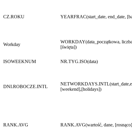
CZ.ROKU
YEARFRAC(start_date, end_date, [ba
WORKDAY(data_początkowa, liczba
Workday
[święta])
ISOWEEKNUM
NR.TYG.ISO(data)
NETWORKDAYS.INTL(start_date,en
DNI.ROBOCZE.INTL
[weekend],[holidays])
RANK.AVG
RANK.AVG(wartość, dane, [rosnąco]