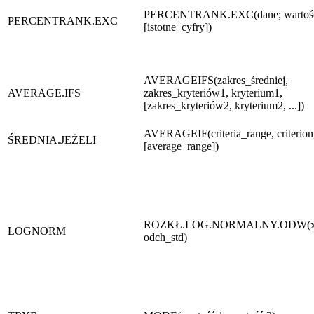
PERCENTRANK.EXC(dane; wartoś
PERCENTRANK.EXC
[istotne_cyfry])
AVERAGEIFS(zakres_średniej,
AVERAGE.IFS
zakres_kryteriów1, kryterium1,
[zakres_kryteriów2, kryterium2, ...])
AVERAGEIF(criteria_range, criterion
ŚREDNIA.JEŻELI
[average_range])
ROZKŁ.LOG.NORMALNY.ODW(x; ś
LOGNORM
odch_std)