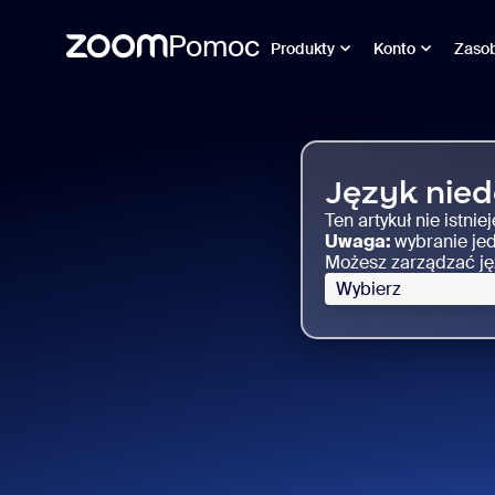
Pomoc
Produkty
Konto
Zaso
Skip
Zoom
to
Slides
page
Support
content
Język nie
Ten artykuł nie istni
Uwaga:
wybranie jed
Możesz zarządzać jęz
Wybierz