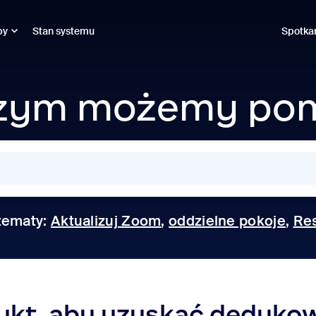
by
Stan systemu
Spotka
zym możemy po
tematy:
Aktualizuj Zoom
,
oddzielne pokoje
,
Res
ukt, aby uzyskać dedyko