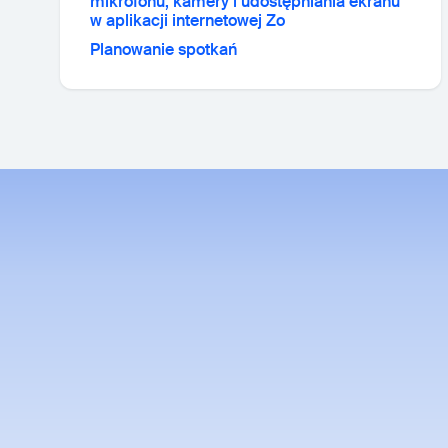
mikrofonu, kamery i udostępniania ekranu
w aplikacji internetowej Zo
Planowanie spotkań