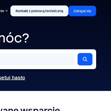
nie
Kontakt z pomocą techniczną
Zaloguj się
móc?
etuj hasło
wane wsparcie