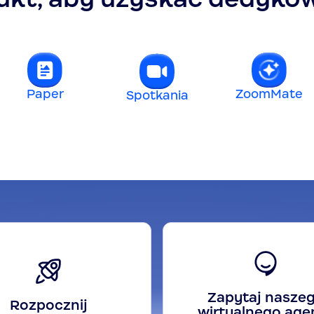
Paper
ZoomMate
Spotkania
Zapytaj nasze
Rozpocznij
wirtualnego age