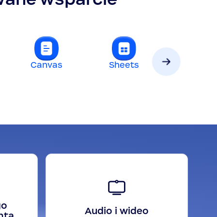
Canvas
Sheets
Slides
go
Audio i wideo
nta