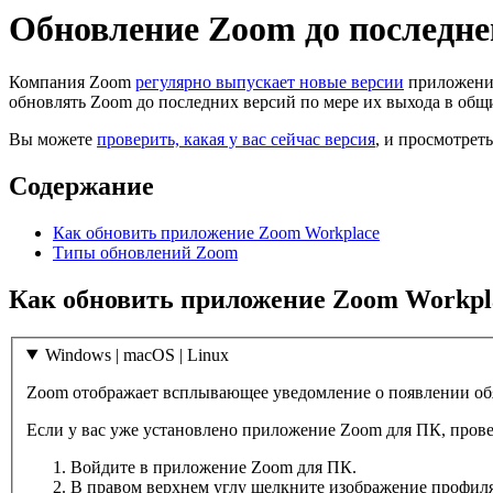
Обновление Zoom до последне
Компания Zoom
регулярно выпускает новые версии
приложения
обновлять Zoom до последних версий по мере их выхода в общий
Вы можете
проверить, какая у вас сейчас версия
, и просмотрет
Содержание
Как обновить приложение Zoom Workplace
Типы обновлений Zoom
Как обновить приложение Zoom Workpl
Windows | macOS | Linux
Zoom отображает всплывающее уведомление о появлении обяз
Если у вас уже установлено приложение Zoom для ПК, пров
Войдите в приложение Zoom для ПК.
В правом верхнем углу щелкните изображение профил