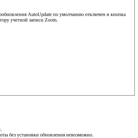
ообновления AutoUpdate по умолчанию отключен и кнопка
атору учетной записи Zoom.
й.
боты без установки обновления невозможно.