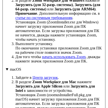
В разделе
Zoom Workplace для Windows
нажмите
Загрузить (для 32-разр. системы)
,
Загрузить (для
64-разр. системы)
или
Загрузить (для ARM64)
.
Примечание
. Дополнительную информацию см. в
статье по системным требованиям
.
Установщик Zoom (ZoomInstaller.exe для Windows)
начнет загрузку приложения Zoom для ПК
автоматически. Если загрузка приложения для ПК
не начнется, дважды нажмите установщик Zoom,
чтобы начать установку.
Выполните установку.
По окончании установки приложения Zoom для ПК
на рабочем столе появится значок Zoom.
Для того чтобы
начать использовать Zoom
, дважды
нажмите значок приложения Zoom для ПК.
macOS
Зайдите в
Центр загрузок
.
В разделе
Zoom Workplace для Mac
нажмите
Загрузить для Apple Silicon
или
Загрузить для
Intel
в зависимости от устройства.
Установщик Zoom (zoomusInstallerFull.pkg для
macOS) начнет загрузку приложения Zoom для ПК
автоматически. Если загрузка приложения для ПК
не начнется, дважды нажмите установщик Zoom,