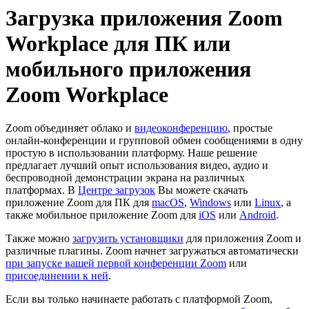
Загрузка приложения Zoom
Workplace для ПК или
мобильного приложения
Zoom Workplace
Zoom объединяет облако и
видеоконференцию
, простые
онлайн-конференции и групповой обмен сообщениями в одну
простую в использовании платформу. Наше решение
предлагает лучший опыт использования видео, аудио и
беспроводной демонстрации экрана на различных
платформах. В
Центре загрузок
Вы можете скачать
приложение Zoom для ПК для
macOS
,
Windows
или
Linux
, а
также мобильное приложение Zoom для
iOS
или
Android
.
Также можно
загрузить установщики
для приложения Zoom и
различные плагины. Zoom начнет загружаться автоматически
при запуске вашей первой конференции Zoom
или
присоединении к ней
.
Если вы только начинаете работать с платформой Zoom,