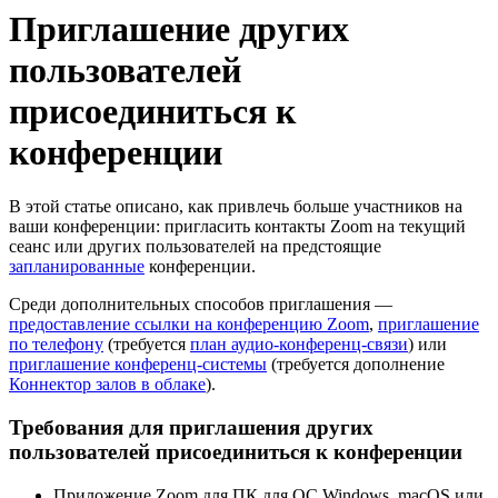
Приглашение других
пользователей
присоединиться к
конференции
В этой статье описано, как привлечь больше участников на
ваши конференции: пригласить контакты Zoom на текущий
сеанс или других пользователей на предстоящие
запланированные
конференции.
Среди дополнительных способов приглашения —
предоставление ссылки на конференцию Zoom
,
приглашение
по телефону
(требуется
план аудио-конференц-связи
) или
приглашение конференц-системы
(требуется дополнение
Коннектор залов в облаке
).
Требования для приглашения других
пользователей присоединиться к конференции
Приложение Zoom для ПК для ОС Windows, macOS или