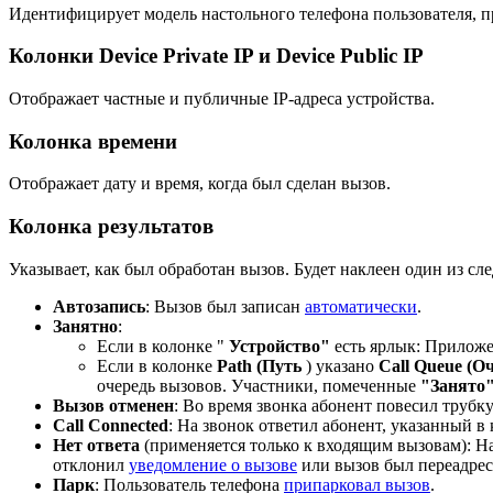
Идентифицирует модель настольного телефона пользователя,
Колонки Device Private IP и Device Public IP
Отображает частные и публичные IP-адреса устройства.
Колонка времени
Отображает дату и время, когда был сделан вызов.
Колонка результатов
Указывает, как был обработан вызов. Будет наклеен один из с
Автозапись
: Вызов был записан
автоматически
.
Занятно
:
Если в колонке "
Устройство"
есть ярлык: Приложе
Если в колонке
Path (Путь
) указано
Call Queue (О
очередь вызовов. Участники, помеченные
"Занято
Вызов отменен
: Во время звонка абонент повесил трубку
Call Connected
: На звонок ответил абонент, указанный в
Нет ответа
(применяется только к входящим вызовам): Н
отклонил
уведомление о вызове
или вызов был переадрес
Парк
: Пользователь телефона
припарковал вызов
.