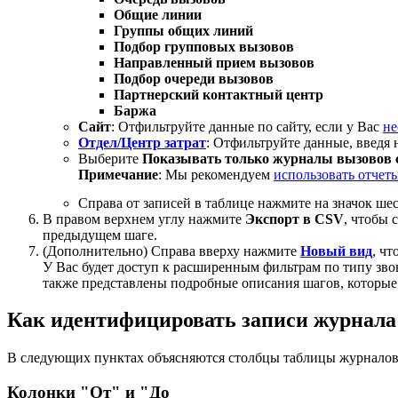
Общие линии
Группы общих линий
Подбор групповых вызовов
Направленный прием вызовов
Подбор очереди вызовов
Партнерский контактный центр
Баржа
Сайт
: Отфильтруйте данные по сайту, если у Вас
не
Отдел/Центр затрат
: Отфильтруйте данные, введя 
Выберите
Показывать только журналы вызовов 
Примечание
: Мы рекомендуем
использовать отчет
Справа от записей в таблице нажмите на значок ше
В правом верхнем углу нажмите
Экспорт
в CSV
, чтобы
предыдущем шаге.
(Дополнительно) Справа вверху нажмите
Новый вид
, ч
У Вас будет доступ к расширенным фильтрам по типу звонк
также представлены подробные описания шагов, которые 
Как идентифицировать записи журнала
В следующих пунктах объясняются столбцы таблицы журналов
Колонки "От" и "До