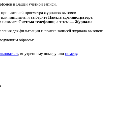
ефонов в Вашей учетной записи.
с привилегией просмотра журналов вызовов.
я или инициалы и выберите
Панель администратора
.
ем нажмите
Система телефонии
, а затем —
Журналы
.
ления для фильтрации и поиска записей журнала вызовов:
следующим образом:
льзователя
, внутреннему номеру или
номеру
.
в