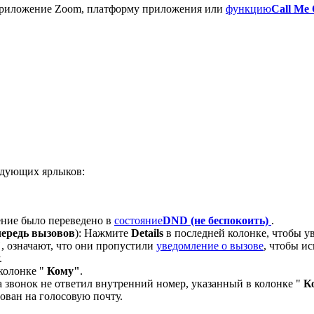
 приложение Zoom, платформу приложения или
функцию
Call Me
ледующих ярлыков:
ние было переведено в
состояние
DND (не беспокоить)
.
чередь вызовов
): Нажмите
Details
в последней колонке, чтобы у
"
, означают, что они пропустили
уведомление о вызове
, чтобы и
.
 колонке "
Кому"
.
а звонок не ответил внутренний номер, указанный в колонке "
К
ован на голосовую почту.