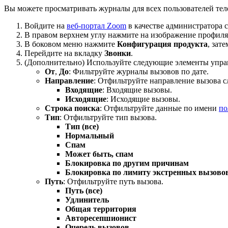
Вы можете просматривать журналы для всех пользователей тел
Войдите на
веб-портал Zoom
в качестве администратора 
В правом верхнем углу нажмите на изображение профил
В боковом меню нажмите
Конфигурация продукта
, зат
Перейдите на вкладку
Звонки
.
(Дополнительно) Используйте следующие элементы управ
От
,
До
: Фильтруйте журналы вызовов по дате.
Направление
: Отфильтруйте направление вызова 
Входящие
: Входящие вызовы.
Исходящие
: Исходящие вызовы.
Строка поиска
: Отфильтруйте данные по имени
по
Тип
: Отфильтруйте тип вызова.
Тип (все)
Нормальный
Спам
Может быть, спам
Блокировка по другим причинам
Блокировка по лимиту экстренных вызово
Путь
: Отфильтруйте путь вызова.
Путь (все)
Удлинитель
Общая территория
Авторесепшионист
Очередь вызовов