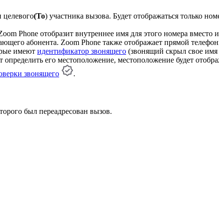
и целевого
(To
) участника вызова. Будет отображаться только но
Zoom Phone отобразит внутреннее имя для этого номера вместо 
ающего абонента. Zoom Phone также отображает прямой телефо
орые имеют
идентификатор звонящего
(звонящий скрыл свое имя 
ет определить его местоположение, местоположение будет отобр
оверки звонящего
.
торого был переадресован вызов.