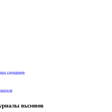
нных сценариев
ователя
журналы вызовов