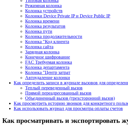
Типовая колонка
Режимная колонка
Колонка устройств
Колонки Device Private IP и Device Public IP
Колонка времени
Колонка результатов
Колонка пути
Колонка продолжительности
Колонка "Код клиента
Колонка сайта
Зарядная колонка
Конечное шифрование
FAC Требуемая колонка
Колонка департамента
Колонка "Центр затрат
Автоудаление колонки
Как определить записи в журнале вызовов для определе
Теплый переведенный вызов
Прямой переадресованный вызов
Объединенный вызов (трехсторонний вызов)
Как просмотреть историю звонков для конкретного польз
Как использовать журнал для просмотра оплаты счетов
Как просматривать и экспортировать 