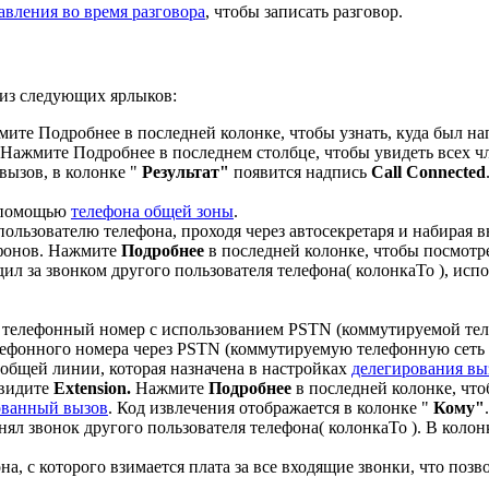
авления во время разговора
, чтобы записать разговор.
 из следующих ярлыков:
мите Подробнее в последней колонке, чтобы узнать, куда был н
 Нажмите Подробнее в последнем столбце, чтобы увидеть всех чл
 вызов, в колонке "
Результат"
появится надпись
Call Connected
с помощью
телефона общей зоны
.
пользователю телефона, проходя через автосекретаря и набирая 
ефонов. Нажмите
Подробнее
в последней колонке, чтобы посмотр
дил за звонком другого пользователя телефона( колонкаTo ), ис
 телефонный номер с использованием PSTN (коммутируемой тел
лефонного номера через PSTN (коммутируемую телефонную сеть 
общей линии, которая назначена в настройках
делегирования вы
увидите
Extension.
Нажмите
Подробнее
в последней колонке, что
ованный вызов
. Код извлечения отображается в колонке "
Кому"
.
нял звонок другого пользователя телефона( колонкаTo ). В коло
на, с которого взимается плата за все входящие звонки, что поз