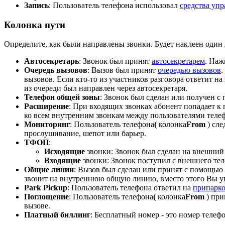
Запись
: Пользователь телефона использовал
средства упр
Колонка пути
Определите, как были направлены звонки. Будет наклеен один
Автосекретарь
: Звонок был принят
автосекретарем
. Наж
Очередь вызовов
: Вызов был принят
очередью вызовов
.
вызовов. Если кто-то из участников разговора ответит на
из очереди был направлен через автосекретаря.
Телефон общей зоны
: Звонок был сделан или получен 
Расширение
: При входящих звонках абонент попадает к 
ко всем внутренним звонкам между пользователями тел
Мониторинг
: Пользователь телефона
(
колонка
From
) сле
прослушивание, шепот или барьер.
ТФОП
:
Исходящие
звонки: Звонок был сделан на внешний
Входящие
звонки: Звонок поступил с внешнего те
Общие линии
: Вызов был сделан или принят с помощью 
звонит на внутреннюю общую линию, вместо этого Вы 
Park Pickup
: Пользователь телефона ответил на
припарк
Поглощение
: Пользователь телефона
(
колонка
From
) при
вызове.
Платный биллинг
: Бесплатный номер - это номер телефо